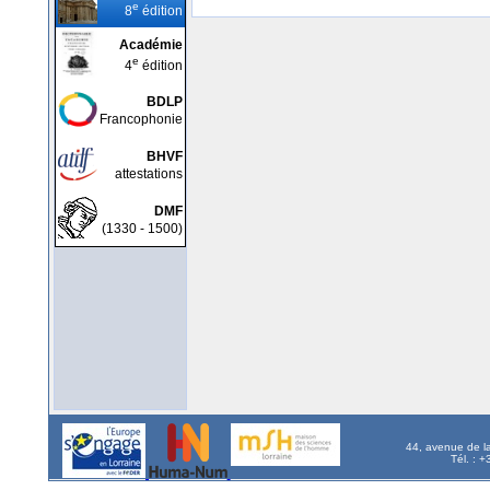
e
8
édition
Académie
e
4
édition
BDLP
Francophonie
BHVF
attestations
DMF
(1330 - 1500)
44, avenue de l
Tél. : 