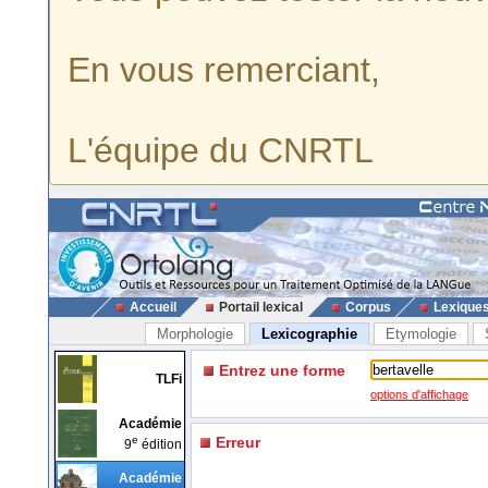
En vous remerciant,
L'équipe du CNRTL
Accueil
Portail lexical
Corpus
Lexique
Morphologie
Lexicographie
Etymologie
Entrez une forme
TLFi
options d'affichage
Académie
e
Erreur
9
édition
Académie