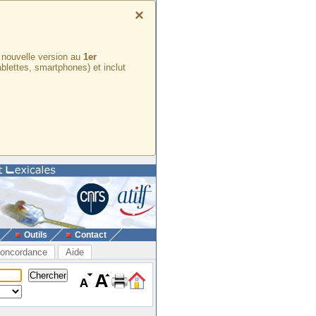
×
e nouvelle version au
1er
ablettes, smartphones) et inclut
Outils
Contact
oncordance
Aide