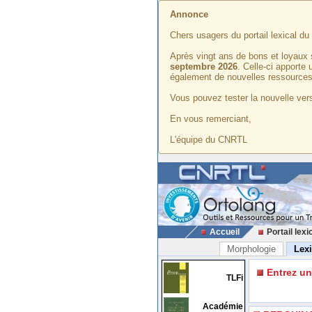
Annonce
Chers usagers du portail lexical d
Après vingt ans de bons et loyaux 
septembre 2026
. Celle-ci apporte
également de nouvelles ressources
Vous pouvez tester la nouvelle vers
En vous remerciant,
L'équipe du CNRTL
Accueil
Portail lexi
Morphologie
Lex
Entrez u
TLFi
Académie