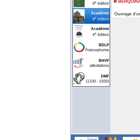
BERQUIN
e
9
édition
Académie
Ouvrage d'un
e
8
édition
Académie
e
4
édition
BDLP
Francophonie
BHVF
attestations
DMF
(1330 - 1500)