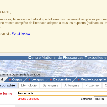
u CNRTL,
services, la version actuelle du portail sera prochainement remplacée par un
 une refonte complète de l'interface adaptée à tous les supports (ordinateurs, t
.
ion ici :
Portail lexical
cal
Corpus
Lexiques
Dictionnaires
Métalexicographie
icographie
Etymologie
Synonymie
Antonymie
Proxémie
C
ne forme
options d'affichage
catégorie :