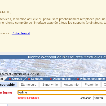
u CNRTL,
services, la version actuelle du portail sera prochainement remplacée par un
 une refonte complète de l'interface adaptée à tous les supports (ordinateurs, t
.
ion ici :
Portail lexical
cal
Corpus
Lexiques
Dictionnaires
Métalexicographie
icographie
Etymologie
Synonymie
Antonymie
Proxémie
C
ne forme
options d'affichage
catégorie :