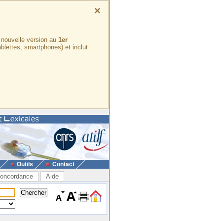
×
e nouvelle version au
1er
ablettes, smartphones) et inclut
Outils
Contact
oncordance
Aide