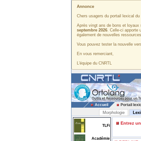
Annonce
Chers usagers du portail lexical d
Après vingt ans de bons et loyaux 
septembre 2026
. Celle-ci apporte
également de nouvelles ressources
Vous pouvez tester la nouvelle vers
En vous remerciant,
L'équipe du CNRTL
Accueil
Portail lexi
Morphologie
Lex
Entrez u
TLFi
Académie