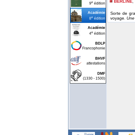
BERLINE
,
e
9
édition
Académie
Sorte de gra
e
voyage.
Une 
8
édition
Académie
e
4
édition
BDLP
Francophonie
BHVF
attestations
DMF
(1330 - 1500)