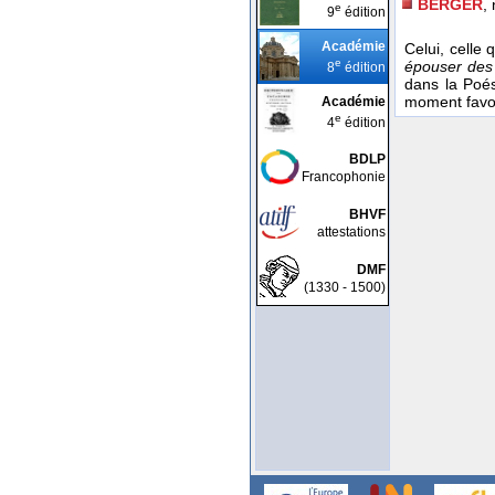
BERGER
, 
e
9
édition
Académie
Celui, celle
e
épouser des
8
édition
dans la Poé
moment favo
Académie
e
4
édition
BDLP
Francophonie
BHVF
attestations
DMF
(1330 - 1500)