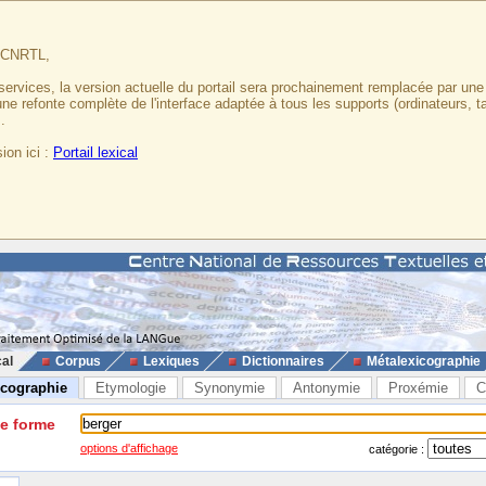
u CNRTL,
services, la version actuelle du portail sera prochainement remplacée par un
 une refonte complète de l'interface adaptée à tous les supports (ordinateurs, t
.
ion ici :
Portail lexical
cal
Corpus
Lexiques
Dictionnaires
Métalexicographie
icographie
Etymologie
Synonymie
Antonymie
Proxémie
C
ne forme
options d'affichage
catégorie :