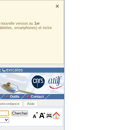
×
e nouvelle version au
1er
ablettes, smartphones) et inclut
Outils
Contact
oncordance
Aide