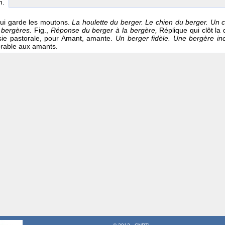
n.
 qui garde les moutons.
La houlette du berger. Le chien du berger. Un 
 bergères.
Fig.,
Réponse du berger à la bergère,
Réplique qui clôt la 
sie pastorale, pour Amant, amante.
Un berger fidèle. Une bergère in
rable aux amants.