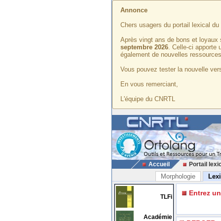
Annonce
Chers usagers du portail lexical d
Après vingt ans de bons et loyaux 
septembre 2026
. Celle-ci apporte
également de nouvelles ressources
Vous pouvez tester la nouvelle vers
En vous remerciant,
L'équipe du CNRTL
Accueil
Portail lexi
Morphologie
Lex
Entrez u
TLFi
Académie