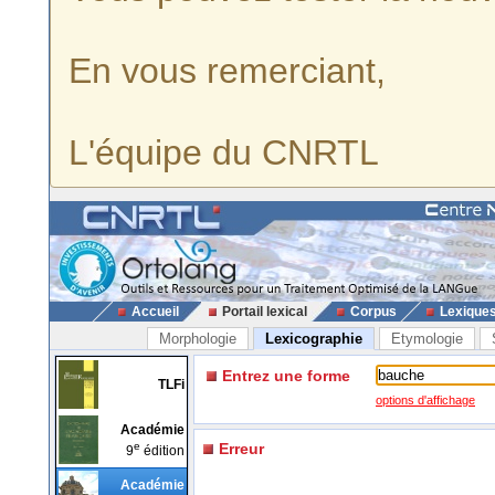
En vous remerciant,
L'équipe du CNRTL
Accueil
Portail lexical
Corpus
Lexique
Morphologie
Lexicographie
Etymologie
Entrez une forme
TLFi
options d'affichage
Académie
e
Erreur
9
édition
Académie