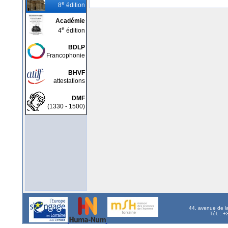
e
8
édition
Académie
e
4
édition
BDLP
Francophonie
BHVF
attestations
DMF
(1330 - 1500)
44, avenue de l
Tél. : 