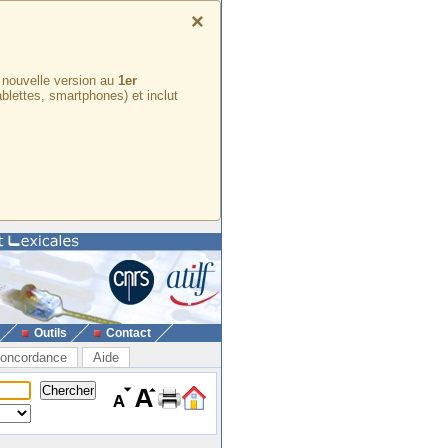
×
e nouvelle version au
1er
ablettes, smartphones) et inclut
Outils
Contact
oncordance
Aide