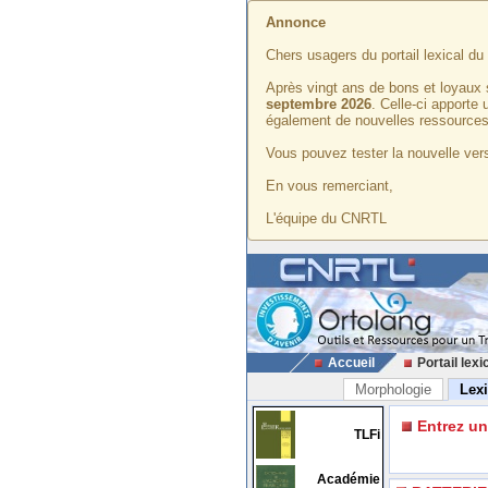
Annonce
Chers usagers du portail lexical d
Après vingt ans de bons et loyaux 
septembre 2026
. Celle-ci apporte
également de nouvelles ressources
Vous pouvez tester la nouvelle vers
En vous remerciant,
L'équipe du CNRTL
Accueil
Portail lexi
Morphologie
Lex
Entrez u
TLFi
Académie