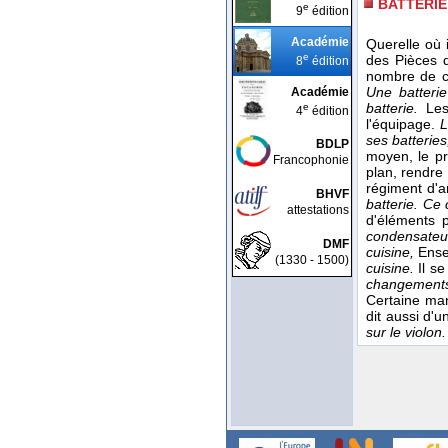
BATTERIE
e
9
édition
Académie
Querelle où 
e
des Pièces d
8
édition
nombre de c
Une batteri
Académie
batterie.
Les
e
4
édition
l'équipage.
L
ses batterie
BDLP
moyen, le pr
Francophonie
plan, rendre
régiment d'ar
BHVF
batterie. Ce
attestations
d'éléments 
condensateu
DMF
cuisine,
Ense
(1330 - 1500)
cuisine.
Il s
changements 
Certaine mani
dit aussi d'
sur le violon.