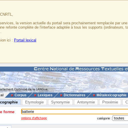
u CNRTL,
services, la version actuelle du portail sera prochainement remplacée par un
 une refonte complète de l'interface adaptée à tous les supports (ordinateurs, t
.
ion ici :
Portail lexical
cal
Corpus
Lexiques
Dictionnaires
Métalexicographie
icographie
Etymologie
Synonymie
Antonymie
Proxémie
C
ne forme
options d'affichage
catégorie :