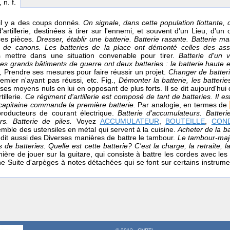
, n. f.
il y a des coups donnés.
On signale, dans cette population flottante, 
'artillerie, destinées à tirer sur l'ennemi, et souvent d'un Lieu, d'un
es pièces.
Dresser, établir une batterie. Batterie rasante. Batterie
e de canons. Les batteries de la place ont démonté celles des ass
 mettre dans une situation convenable pour tirer.
Batterie d'un 
es grands bâtiments de guerre ont deux batteries : la batterie haute e
s,
Prendre ses mesures pour faire réussir un projet.
Changer de batter
emier n'ayant pas réussi, etc. Fig.,
Démonter la batterie, les batteri
 ses moyens nuls en lui en opposant de plus forts. Il se dit aujourd'hu
tillerie.
Ce régiment d'artillerie est composé de tant de batteries. Il e
 capitaine commande la première batterie.
Par analogie, en termes de
producteurs de courant électrique.
Batterie d'accumulateurs. Batter
rs. Batterie de piles.
Voyez
ACCUMULATEUR
,
BOUTEILLE
,
CON
mble des ustensiles en métal qui servent à la cuisine.
Acheter de la ba
e dit aussi des Diverses manières de battre le tambour.
Le tambour-majo
de batteries. Quelle est cette batterie? C'est la charge, la retraite, 
ère de jouer sur la guitare, qui consiste à battre les cordes avec les d
une Suite d'arpèges à notes détachées qui se font sur certains instrum