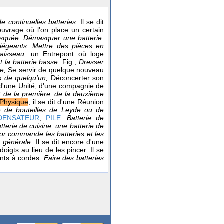
de continuelles batteries.
Il se dit
 ouvrage où l'on place un certain
 masquée. Démasquer une batterie.
iégeants. Mettre des pièces en
vaisseau,
un Entrepont où loge
t la batterie basse.
Fig.,
Dresser
ie,
Se servir de quelque nouveau
es de quelqu'un,
Déconcerter son
i d'une Unité, d'une compagnie de
st de la première, de la deuxième
Physique
, il se dit d'une Réunion
ie de bouteilles de Leyde ou de
DENSATEUR
,
PILE
.
Batterie de
tterie de cuisine, une batterie de
r commande les batteries et les
la générale.
Il se dit encore d'une
oigts au lieu de les pincer. Il se
ents à cordes.
Faire des batteries