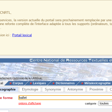
u CNRTL,
services, la version actuelle du portail sera prochainement remplacée par un
 une refonte complète de l'interface adaptée à tous les supports (ordinateurs, t
.
ion ici :
Portail lexical
cal
Corpus
Lexiques
Dictionnaires
Métalexicographie
icographie
Etymologie
Synonymie
Antonymie
Proxémie
C
ne forme
options d'affichage
catégorie :