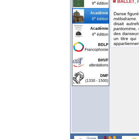
BALLET
, 
e
9
édition
Académie
Danse figuré
e
mélodrame. E
8
édition
disait autr
pantomime,
Académie
des danseur
e
4
édition
un titre qui
appartiennen
BDLP
Francophonie
BHVF
attestations
DMF
(1330 - 1500)