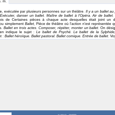
n. m.
e, exécutée par plusieurs personnes sur un théâtre.
Il y a un ballet a
xécuter, danser un ballet. Maître de ballet à l'Opéra. Air de ballet
efois de Certaines pièces à chaque acte desquelles était joint un
ou simplement
Ballet,
Pièce de théâtre où l'action n'est représentée q
s.
Ballet en trois actes. Composer, répéter, monter un ballet.
On désig
 en indique le sujet :
Le ballet de Psyché. Le ballet de la Sylphid
t :
Ballet héroïque. Ballet pastoral. Ballet comique.
Entrée de ballet.
Vo