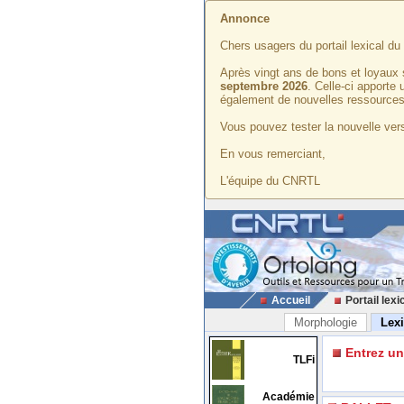
Annonce
Chers usagers du portail lexical d
Après vingt ans de bons et loyaux 
septembre 2026
. Celle-ci apporte
également de nouvelles ressources
Vous pouvez tester la nouvelle vers
En vous remerciant,
L'équipe du CNRTL
Accueil
Portail lexi
Morphologie
Lex
Entrez u
TLFi
Académie