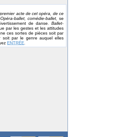
u premier acte de cet opéra, de ce
.
Opéra-ballet, comédie-ballet,
se
 divertissement de danse.
Ballet-
ue par les gestes et les attitudes
ne ces sortes de pièces soit par
e;
soit par le genre auquel elles
yez
ENTRÉE
.