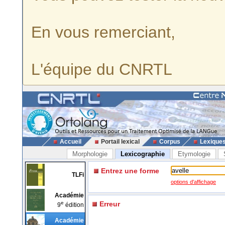
En vous remerciant,
L'équipe du CNRTL
Accueil
Portail lexical
Corpus
Lexique
Morphologie
Lexicographie
Etymologie
Entrez une forme
TLFi
options d'affichage
Académie
e
Erreur
9
édition
Académie