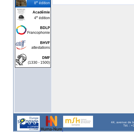
e
8
édition
Académie
e
4
édition
BDLP
Francophonie
BHVF
attestations
DMF
(1330 - 1500)
44, avenue de l
Tél. : 