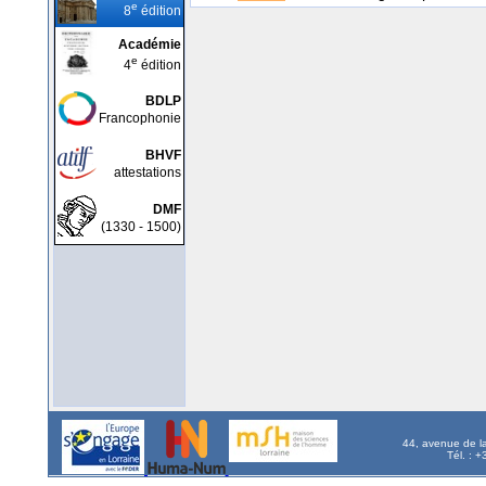
e
8
édition
Académie
e
4
édition
BDLP
Francophonie
BHVF
attestations
DMF
(1330 - 1500)
44, avenue de l
Tél. : 