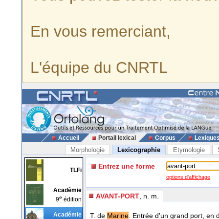
En vous remerciant,
L'équipe du CNRTL
Accueil
Portail lexical
Corpus
Lexique
Morphologie
Lexicographie
Etymologie
Entrez une forme
TLFi
options d'affichage
Académie
AVANT-PORT
, n. m.
e
9
édition
Académie
T. de
Marine
. Entrée d'un grand port, en