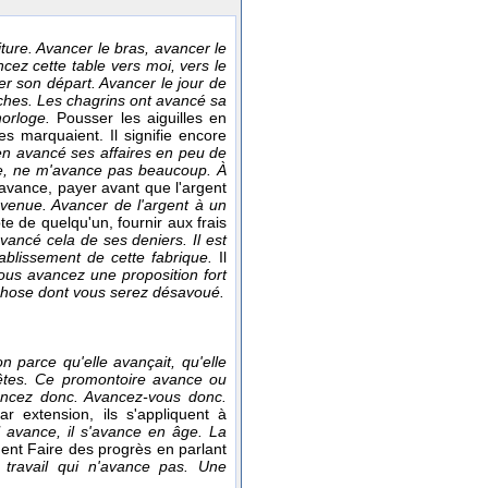
iture. Avancer le bras, avancer le
cez cette table vers moi, vers le
r son départ. Avancer le jour de
uches. Les chagrins ont avancé sa
horloge.
Pousser les aiguilles en
s marquaient. Il signifie encore
en avancé ses affaires en peu de
re, ne m'avance pas beaucoup. À
r avance, payer avant que l'argent
venue. Avancer de l'argent à un
e de quelqu'un, fournir aux frais
avancé cela de ses deniers. Il est
tablissement de cette fabrique.
Il
ous avancez une proposition fort
chose dont vous serez désavoué.
 parce qu'elle avançait, qu'elle
 têtes. Ce promontoire avance ou
ncez donc. Avancez-vous donc.
ar extension, ils s'appliquent à
l avance, il s'avance en âge. La
ément Faire des progrès en parlant
 travail qui n'avance pas. Une