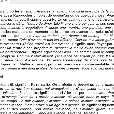
, v. tr.
vant, porter en avant.
Avancez la table. Il avança la tête hors de la vo
ifie aussi Rapprocher un objet de quelqu'un ou de quelque chose.
Avan
-moi un fauteuil.
Il signifie aussi Porter en avant dans le temps.
Avance
vancer le dîner, l'heure du dîner. Elle fit une chute qui avança ses co
leur avance la végétation.
Avancer une montre, une pendule, une 
u'elles marquent un moment de la durée en avance sur celui qu'elle
esser quelque chose.
Avancer sa besogne. Avancer un ouvrage. Il a bi
it de même
Cela n'avancera pas les affaires. Cela ne m'avance guè
s avancera-t-il? Son travail est fort avancé.
Il signifie aussi Payer pa
cer un terme à son propriétaire. Avancer la moitié d'une somme con
à un entrepreneur.
Il signifie également Payer une somme pour le compt
ntreprise.
Comme il était absent, j'ai avancé cet argent pour lui. Il a 
lui rende ce qu'il a avancé. J'ai avancé beaucoup de fonds pour l'é
si figurément Mettre en avant, proposer une chose comme véritable.
V
Je n'avance rien dont je n'aie de bonnes preuves. Vous avancez une 
et
intransitif, signifient Faire saillie.
On a abattu le devant de cette maison
rop sur la rue. Les rochers qui avançaient ou s'avançaient sur nos
op loin dans la mer.
Ils signifient aussi Aller, se porter en avant.
Ava
je m'avançai vers lui. L'armée avançait, s'avançait dans le pays.
P
t du temps.
La nuit avance, s'avance. La saison avance, s'avance. I
it est avancée. Il était arrivé à un âge fort avancé.
Ils signifient figur
nes et des choses.
Son affaire n'avance, ne s'avance guère. Un
 qui avance lentement. L'enquête avance, s'avance.
Toutefois,