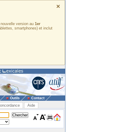
×
e nouvelle version au
1er
ablettes, smartphones) et inclut
Outils
Contact
oncordance
Aide