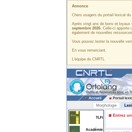
Annonce
Chers usagers du portail lexical d
Après vingt ans de bons et loyaux 
septembre 2026
. Celle-ci apporte
également de nouvelles ressources
Vous pouvez tester la nouvelle vers
En vous remerciant,
L'équipe du CNRTL
Accueil
Portail lexi
Morphologie
Lex
Entrez u
TLFi
Académie