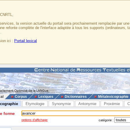
u CNRTL,
services, la version actuelle du portail sera prochainement remplacée par un
 une refonte complète de l'interface adaptée à tous les supports (ordinateurs, t
.
ion ici :
Portail lexical
cal
Corpus
Lexiques
Dictionnaires
Métalexicographie
icographie
Etymologie
Synonymie
Antonymie
Proxémie
C
ne forme
options d'affichage
catégorie :