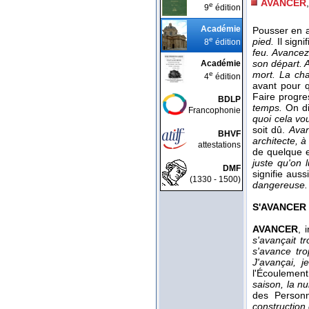
AVANCER
e
9
édition
Académie
Pousser en a
e
pied.
Il sign
8
édition
feu. Avancez
son départ. A
Académie
mort. La cha
e
4
édition
avant pour q
Faire progr
BDLP
temps.
On d
Francophonie
quoi cela vou
soit dû.
Avan
BHVF
architecte, 
attestations
de quelque e
juste qu'on 
DMF
signifie aus
(1330 - 1500)
dangereuse. 
S'AVANCER
AVANCER
, 
s'avançait t
s'avance tr
J'avançai, 
l'Écoulemen
saison, la nu
des Person
construction