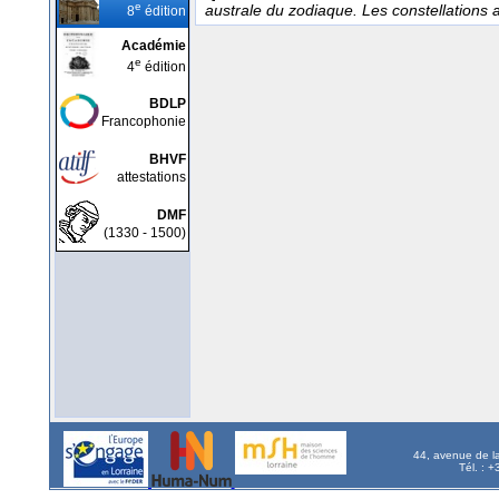
e
australe du zodiaque. Les constellations a
8
édition
Académie
e
4
édition
BDLP
Francophonie
BHVF
attestations
DMF
(1330 - 1500)
44, avenue de l
Tél. : 