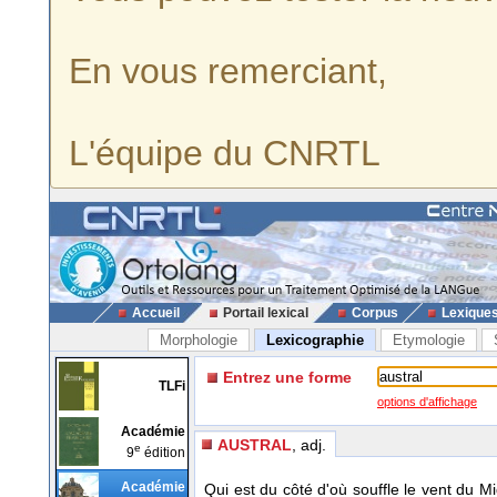
En vous remerciant,
L'équipe du CNRTL
Accueil
Portail lexical
Corpus
Lexique
Morphologie
Lexicographie
Etymologie
Entrez une forme
TLFi
options d'affichage
Académie
AUSTRAL
, adj.
e
9
édition
Académie
Qui est du côté d'où souffle le vent du 