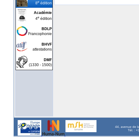
e
8
édition
Académie
e
4
édition
BDLP
Francophonie
BHVF
attestations
DMF
(1330 - 1500)
44, avenue de l
Tél. : 