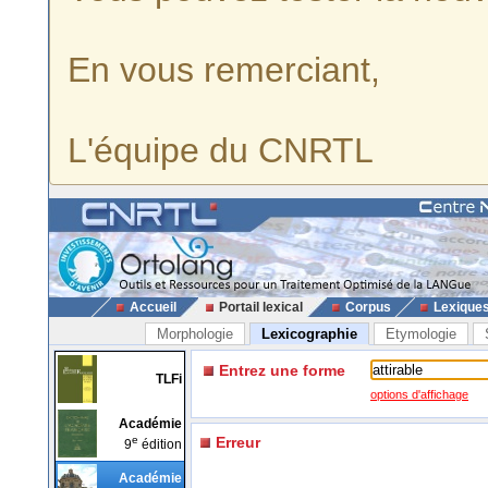
En vous remerciant,
L'équipe du CNRTL
Accueil
Portail lexical
Corpus
Lexique
Morphologie
Lexicographie
Etymologie
Entrez une forme
TLFi
options d'affichage
Académie
e
Erreur
9
édition
Académie