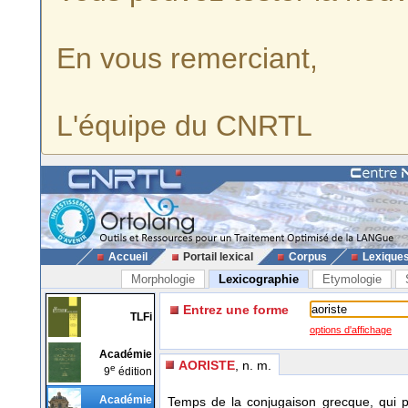
En vous remerciant,
L'équipe du CNRTL
Accueil
Portail lexical
Corpus
Lexique
Morphologie
Lexicographie
Etymologie
Entrez une forme
TLFi
options d'affichage
Académie
AORISTE
, n. m.
e
9
édition
Académie
Temps de la conjugaison grecque, qui 