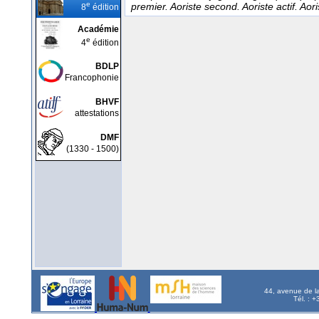
e
premier. Aoriste second. Aoriste actif. Aor
8
édition
Académie
e
4
édition
BDLP
Francophonie
BHVF
attestations
DMF
(1330 - 1500)
44, avenue de l
Tél. : 