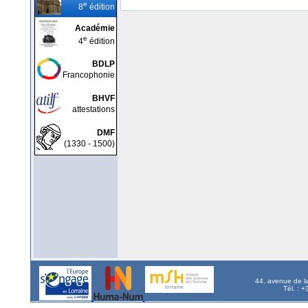
e
8
édition
Académie
e
4
édition
BDLP
Francophonie
BHVF
attestations
DMF
(1330 - 1500)
44, avenue de l
Tél. : 