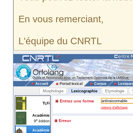
En vous remerciant,
L'équipe du CNRTL
Accueil
Portail lexical
Corpus
Lexique
Morphologie
Lexicographie
Etymologie
Entrez une forme
TLFi
options d'affichage
Académie
e
Erreur
9
édition
Académie