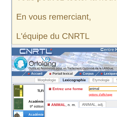
En vous remerciant,
L'équipe du CNRTL
Accueil
Portail lexical
Corpus
Lexique
Morphologie
Lexicographie
Etymologie
Entrez une forme
TLFi
options d'affichage
Académie
ANIMAL
, adj.
ANIMAL
, n. m.
e
9
édition
Académie