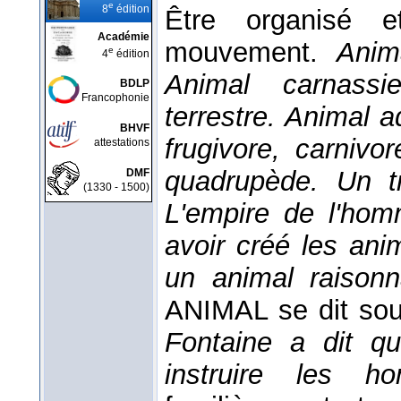
e
8
édition
Être organisé e
Académie
mouvement.
Anim
e
4
édition
Animal carnassi
BDLP
Francophonie
terrestre. Animal 
BHVF
frugivore, carnivo
attestations
quadrupède. Un t
DMF
(1330 - 1500)
L'empire de l'hom
avoir créé les an
un animal raison
ANIMAL se dit so
Fontaine a dit qu
instruire les 