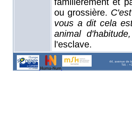
familièrement et p
ou grossière.
C'est
vous a dit cela es
animal d'habitude
l'esclave.
44, avenue de l
Tél. : 