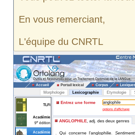
En vous remerciant,
L'équipe du CNRTL
Accueil
Portail lexical
Corpus
Lexique
Morphologie
Lexicographie
Etymologie
Entrez une forme
TLFi
options d'affichage
Académie
ANGLOPHILE
, adj. des deux genres
e
9
édition
Académie
. Qui concerne l'anglophilie.
Sentiment