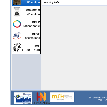
e
anglophile.
8
édition
Académie
e
4
édition
BDLP
Francophonie
BHVF
attestations
DMF
(1330 - 1500)
44, avenue de l
Tél. : 