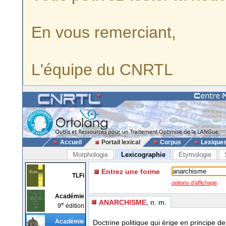
En vous remerciant,
L'équipe du CNRTL
Accueil
Portail lexical
Corpus
Lexique
Morphologie
Lexicographie
Etymologie
Entrez une forme
TLFi
options d'affichage
Académie
ANARCHISME
, n. m.
e
9
édition
Académie
Doctrine politique qui érige en principe 