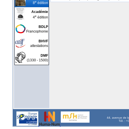
e
8
édition
Académie
e
4
édition
BDLP
Francophonie
BHVF
attestations
DMF
(1330 - 1500)
44, avenue de l
Tél. : 