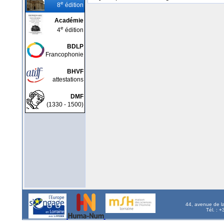
e
8
édition
Académie
e
4
édition
BDLP
Francophonie
BHVF
attestations
DMF
(1330 - 1500)
44, avenue de l
Tél. : 