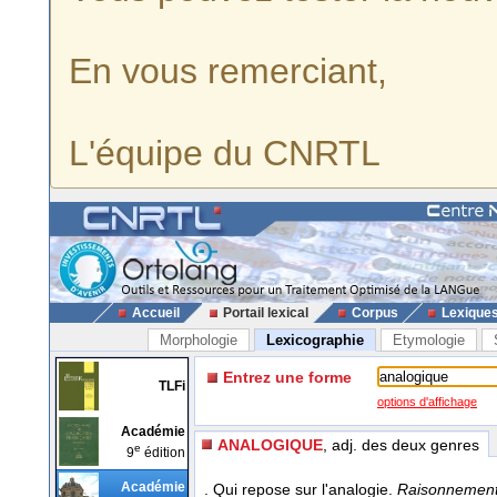
En vous remerciant,
L'équipe du CNRTL
Accueil
Portail lexical
Corpus
Lexique
Morphologie
Lexicographie
Etymologie
Entrez une forme
TLFi
options d'affichage
Académie
ANALOGIQUE
, adj. des deux genres
e
9
édition
Académie
. Qui repose sur l'analogie.
Raisonnement