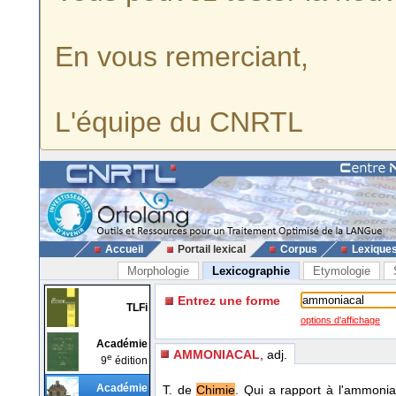
En vous remerciant,
L'équipe du CNRTL
Accueil
Portail lexical
Corpus
Lexique
Morphologie
Lexicographie
Etymologie
Entrez une forme
TLFi
options d'affichage
Académie
AMMONIACAL
, adj.
e
9
édition
Académie
T. de
Chimie
. Qui a rapport à l'ammonia