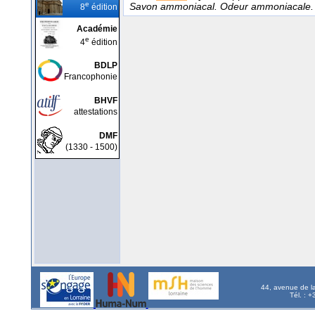
e
Savon ammoniacal. Odeur ammoniacale.
8
édition
Académie
e
4
édition
BDLP
Francophonie
BHVF
attestations
DMF
(1330 - 1500)
44, avenue de l
Tél. : 