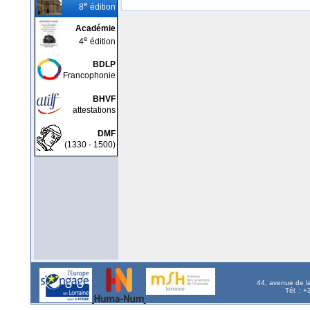
e
8
édition
Académie
e
4
édition
BDLP
Francophonie
BHVF
attestations
DMF
(1330 - 1500)
44, avenue de l
Tél. : 