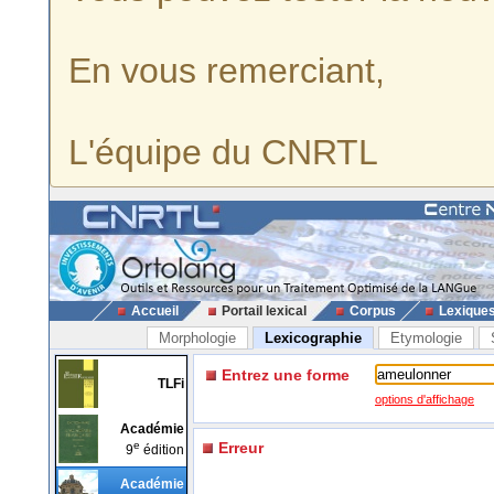
En vous remerciant,
L'équipe du CNRTL
Accueil
Portail lexical
Corpus
Lexique
Morphologie
Lexicographie
Etymologie
Entrez une forme
TLFi
options d'affichage
Académie
e
Erreur
9
édition
Académie