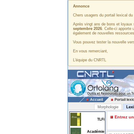
Annonce
Chers usagers du portail lexical d
Après vingt ans de bons et loyaux 
septembre 2026
. Celle-ci apporte
également de nouvelles ressources
Vous pouvez tester la nouvelle vers
En vous remerciant,
L'équipe du CNRTL
Accueil
Portail lexi
Morphologie
Lex
Entrez u
TLFi
Académie