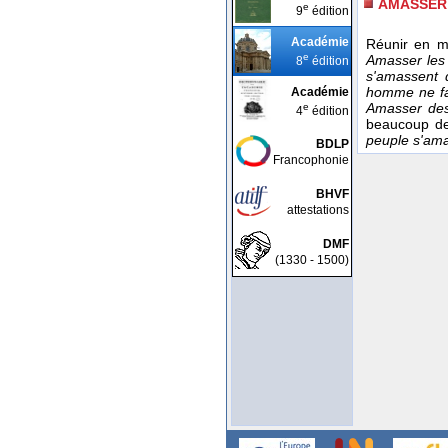
AMASSER
e
9
édition
Académie
Réunir en 
e
Amasser les 
8
édition
s'amassent 
homme ne fai
Académie
Amasser des
e
4
édition
beaucoup d
peuple s'amas
BDLP
Francophonie
BHVF
attestations
DMF
(1330 - 1500)