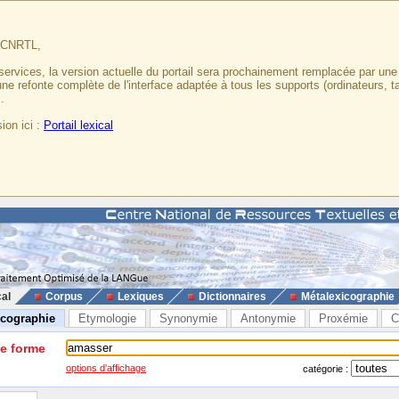
u CNRTL,
services, la version actuelle du portail sera prochainement remplacée par un
 une refonte complète de l'interface adaptée à tous les supports (ordinateurs, t
.
ion ici :
Portail lexical
cal
Corpus
Lexiques
Dictionnaires
Métalexicographie
icographie
Etymologie
Synonymie
Antonymie
Proxémie
C
ne forme
options d'affichage
catégorie :