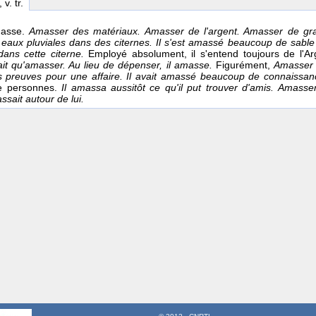
, v. tr.
masse.
Amasser des matériaux. Amasser de l'argent. Amasser de gr
eaux pluviales dans des citernes. Il s'est amassé beaucoup de sable 
dans cette citerne.
Employé absolument, il s'entend toujours de l'Ar
t qu'amasser. Au lieu de dépenser, il amasse.
Figurément,
Amasser 
 preuves pour une affaire. Il avait amassé beaucoup de connaissa
e personnes.
Il amassa aussitôt ce qu'il put trouver d'amis. Amass
sait autour de lui.