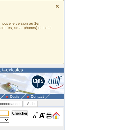
×
e nouvelle version au
1er
ablettes, smartphones) et inclut
Outils
Contact
oncordance
Aide