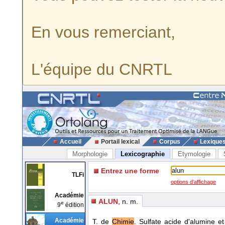
En vous remerciant,
L'équipe du CNRTL
Accueil
Portail lexical
Corpus
Lexique
Morphologie
Lexicographie
Etymologie
Entrez une forme
TLFi
options d'affichage
Académie
ALUN
, n. m.
e
9
édition
Académie
T. de
Chimie
. Sulfate acide d'alumine e