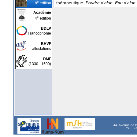
e
thérapeutique.
Poudre d'alun. Eau d'alun.
8
édition
Académie
e
4
édition
BDLP
Francophonie
BHVF
attestations
DMF
(1330 - 1500)
44, avenue de l
Tél. : 