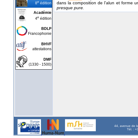
e
dans la composition de l'alun et forme un
8
édition
presque pure.
Académie
e
4
édition
BDLP
Francophonie
BHVF
attestations
DMF
(1330 - 1500)
44, avenue de l
Tél. : 