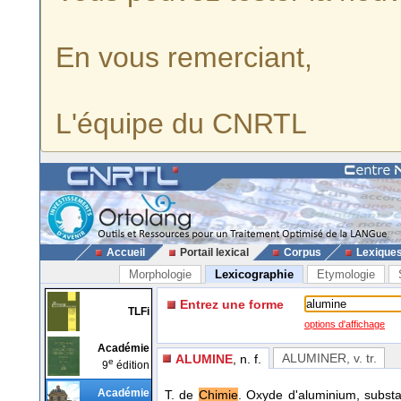
En vous remerciant,
L'équipe du CNRTL
Accueil
Portail lexical
Corpus
Lexique
Morphologie
Lexicographie
Etymologie
Entrez une forme
TLFi
options d'affichage
Académie
ALUMINER
, v. tr.
ALUMINE
, n. f.
e
9
édition
Académie
T. de
Chimie
. Oxyde d'aluminium, substan