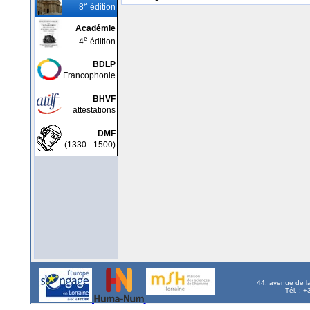
e
8
édition
Académie
e
4
édition
BDLP
Francophonie
BHVF
attestations
DMF
(1330 - 1500)
44, avenue de l
Tél. : 