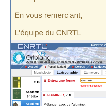
En vous remerciant,
L'équipe du CNRTL
Accueil
Portail lexical
Corpus
Lexique
Morphologie
Lexicographie
Etymologie
Entrez une forme
TLFi
options d'affichage
Académie
ALUMINER
, v. tr.
e
9
édition
Académie
Mélanger avec de l'alumine.