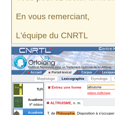
En vous remerciant,
L'équipe du CNRTL
Accueil
Portail lexical
Corpus
Lexique
Morphologie
Lexicographie
Etymologie
Entrez une forme
TLFi
options d'affichage
Académie
ALTRUISME
, n. m.
e
9
édition
Académie
T. de
Philosophie
. Disposition à s'occuper 