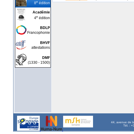
e
8
édition
Académie
e
4
édition
BDLP
Francophonie
BHVF
attestations
DMF
(1330 - 1500)
44, avenue de l
Tél. : 