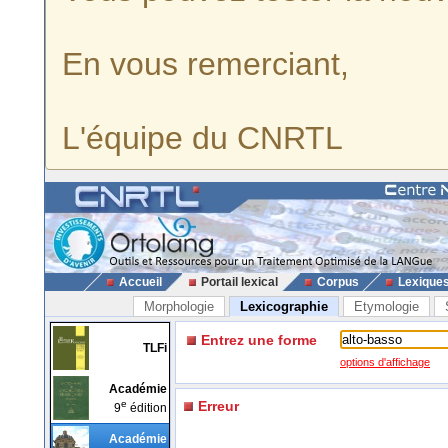
En vous remerciant,
L'équipe du CNRTL
Accueil
Portail lexical
Corpus
Lexique
Morphologie
Lexicographie
Etymologie
Entrez une forme
TLFi
options d'affichage
Académie
e
Erreur
9
édition
Académie