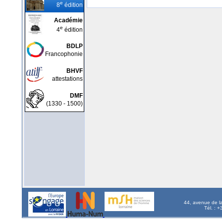
e
8
édition
Académie
e
4
édition
BDLP
Francophonie
BHVF
attestations
DMF
(1330 - 1500)
44, avenue de l
Tél. : 