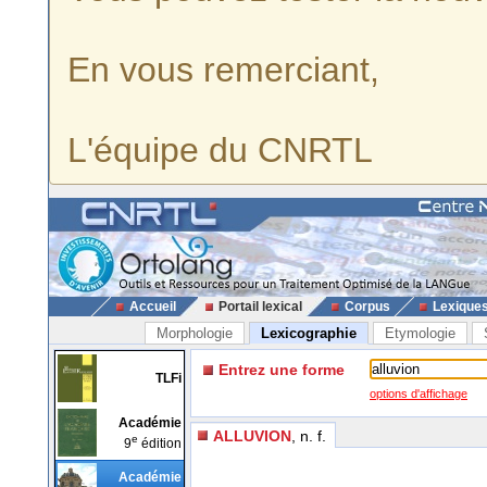
En vous remerciant,
L'équipe du CNRTL
Accueil
Portail lexical
Corpus
Lexique
Morphologie
Lexicographie
Etymologie
Entrez une forme
TLFi
options d'affichage
Académie
ALLUVION
, n. f.
e
9
édition
Académie