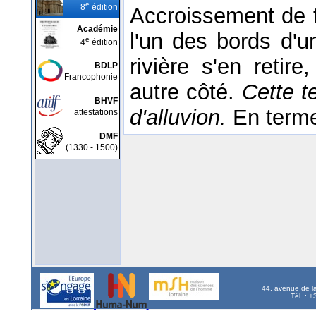
e
8
édition
Accroissement de t
Académie
l'un des bords d'un
e
4
édition
rivière s'en retir
BDLP
Francophonie
autre côté.
Cette t
BHVF
d'alluvion.
En term
attestations
DMF
(1330 - 1500)
44, avenue de l
Tél. : 