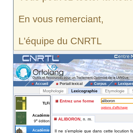
En vous remerciant,
L'équipe du CNRTL
Accueil
Portail lexical
Corpus
Lexique
Morphologie
Lexicographie
Etymologie
Entrez une forme
TLFi
options d'affichage
Académie
ALIBORON
, n. m.
e
9
édition
Académie
Il ne s'emploie que dans cette locution f