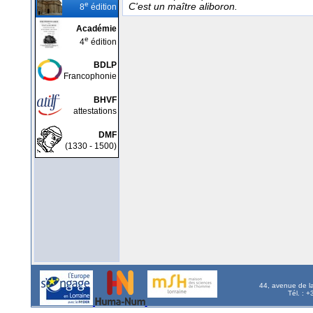
e
C'est un maître aliboron.
8
édition
Académie
e
4
édition
BDLP
Francophonie
BHVF
attestations
DMF
(1330 - 1500)
44, avenue de l
Tél. : 