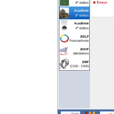
e
Erreur
9
édition
Académie
e
8
édition
Académie
e
4
édition
BDLP
Francophonie
BHVF
attestations
DMF
(1330 - 1500)