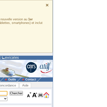
×
e nouvelle version au
1er
ablettes, smartphones) et inclut
Outils
Contact
oncordance
Aide