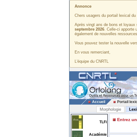
Annonce
Chers usagers du portail lexical d
Après vingt ans de bons et loyaux 
septembre 2026
. Celle-ci apporte
également de nouvelles ressources
Vous pouvez tester la nouvelle vers
En vous remerciant,
L'équipe du CNRTL
Accueil
Portail lexi
Morphologie
Lex
Entrez u
TLFi
Académie