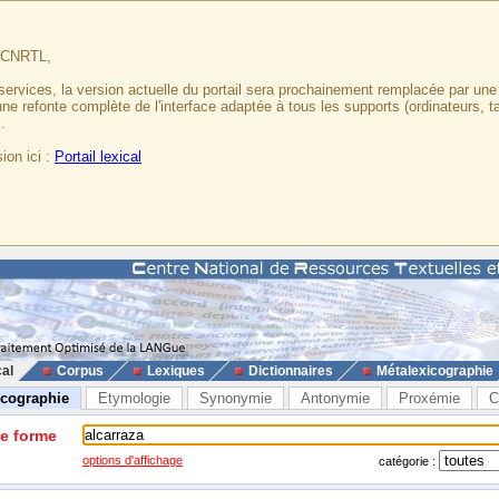
u CNRTL,
services, la version actuelle du portail sera prochainement remplacée par un
 une refonte complète de l'interface adaptée à tous les supports (ordinateurs, t
.
ion ici :
Portail lexical
cal
Corpus
Lexiques
Dictionnaires
Métalexicographie
icographie
Etymologie
Synonymie
Antonymie
Proxémie
C
ne forme
options d'affichage
catégorie :