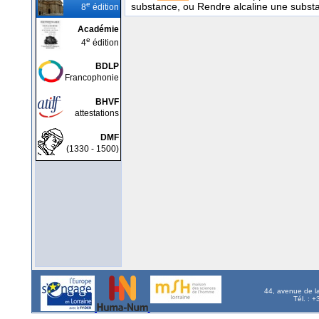
e
substance, ou Rendre alcaline une substan
8
édition
Académie
e
4
édition
BDLP
Francophonie
BHVF
attestations
DMF
(1330 - 1500)
44, avenue de l
Tél. : 