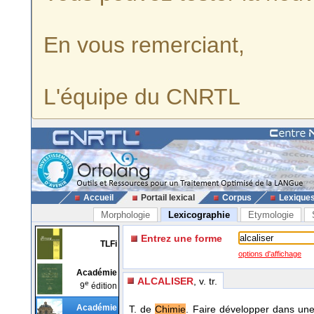
En vous remerciant,
L'équipe du CNRTL
Accueil
Portail lexical
Corpus
Lexique
Morphologie
Lexicographie
Etymologie
Entrez une forme
TLFi
options d'affichage
Académie
ALCALISER
, v. tr.
e
9
édition
Académie
T. de
Chimie
. Faire développer dans une