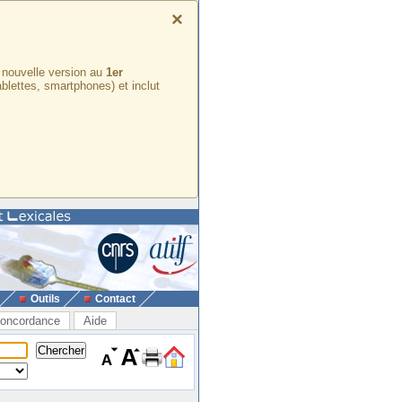
×
e nouvelle version au
1er
ablettes, smartphones) et inclut
Outils
Contact
oncordance
Aide