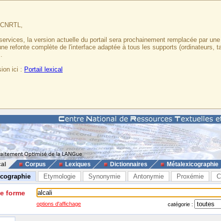
u CNRTL,
services, la version actuelle du portail sera prochainement remplacée par un
 une refonte complète de l'interface adaptée à tous les supports (ordinateurs, t
.
ion ici :
Portail lexical
cal
Corpus
Lexiques
Dictionnaires
Métalexicographie
icographie
Etymologie
Synonymie
Antonymie
Proxémie
C
ne forme
options d'affichage
catégorie :