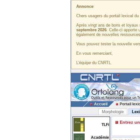
Annonce
Chers usagers du portail lexical d
Après vingt ans de bons et loyaux 
septembre 2026
. Celle-ci apporte
également de nouvelles ressources
Vous pouvez tester la nouvelle vers
En vous remerciant,
L'équipe du CNRTL
Accueil
Portail lexi
Morphologie
Lex
Entrez u
TLFi
Académie