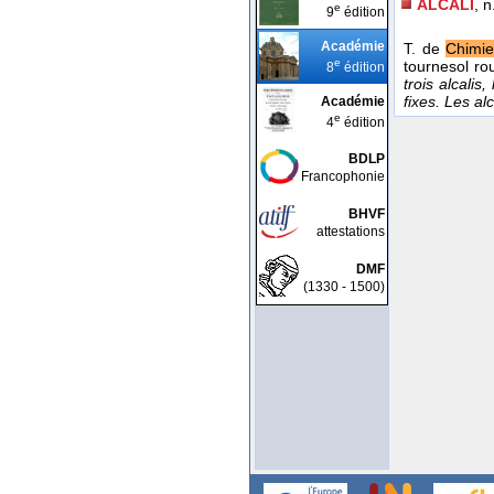
ALCALI
, n
e
9
édition
Académie
T. de
Chimi
e
tournesol ro
8
édition
trois alcalis
fixes. Les al
Académie
e
4
édition
BDLP
Francophonie
BHVF
attestations
DMF
(1330 - 1500)