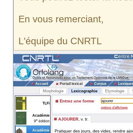
En vous remerciant,
L'équipe du CNRTL
Accueil
Portail lexical
Corpus
Lexique
Morphologie
Lexicographie
Etymologie
Entrez une forme
TLFi
options d'affichage
Académie
AJOURER
, v. tr.
e
9
édition
Académie
Pratiquer des jours, des vides, rendre aj