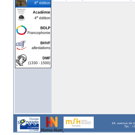
e
8
édition
Académie
e
4
édition
BDLP
Francophonie
BHVF
attestations
DMF
(1330 - 1500)
44, avenue de l
Tél. : 