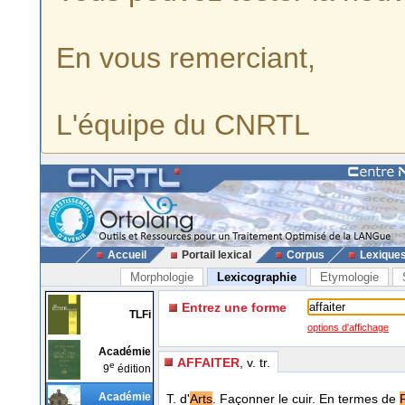
En vous remerciant,
L'équipe du CNRTL
Accueil
Portail lexical
Corpus
Lexique
Morphologie
Lexicographie
Etymologie
Entrez une forme
TLFi
options d'affichage
Académie
AFFAITER
, v. tr.
e
9
édition
Académie
T. d'
Arts
. Façonner le cuir. En termes de