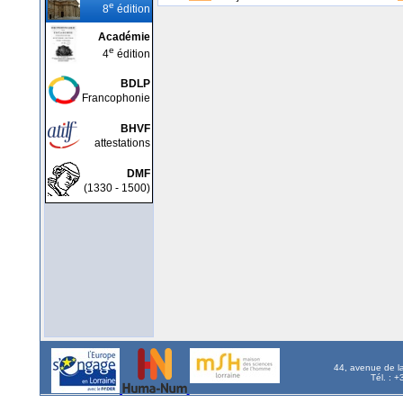
e
8
édition
Académie
e
4
édition
BDLP
Francophonie
BHVF
attestations
DMF
(1330 - 1500)
44, avenue de l
Tél. : 