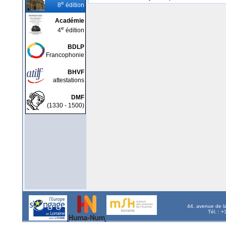
e
8
édition
Académie
e
4
édition
BDLP
Francophonie
BHVF
attestations
DMF
(1330 - 1500)
44, avenue de l
Tél. : 