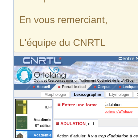
En vous remerciant,
L'équipe du CNRTL
Accueil
Portail lexical
Corpus
Lexique
Morphologie
Lexicographie
Etymologie
Entrez une forme
TLFi
options d'affichage
Académie
ADULATION
, n. f.
e
9
édition
Académie
Action d'aduler.
Il y a trop d'adulation à 