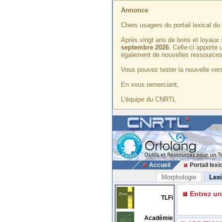
Annonce
Chers usagers du portail lexical d
Après vingt ans de bons et loyaux 
septembre 2026
. Celle-ci apporte
également de nouvelles ressources
Vous pouvez tester la nouvelle vers
En vous remerciant,
L'équipe du CNRTL
Accueil
Portail lexi
Morphologie
Lex
Entrez u
TLFi
Académie