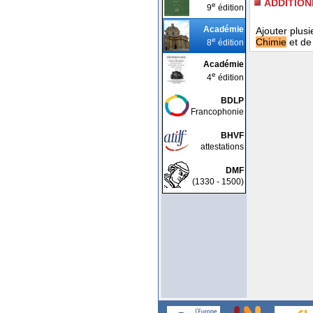
ADDITIO
e
9
édition
Académie
Ajouter plusi
e
Chimie
et d
8
édition
Académie
e
4
édition
BDLP
Francophonie
BHVF
attestations
DMF
(1330 - 1500)