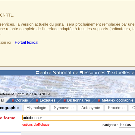
u CNRTL,
services, la version actuelle du portail sera prochainement remplacée par un
 une refonte complète de l'interface adaptée à tous les supports (ordinateurs, t
.
ion ici :
Portail lexical
cal
Corpus
Lexiques
Dictionnaires
Métalexicographie
icographie
Etymologie
Synonymie
Antonymie
Proxémie
C
ne forme
options d'affichage
catégorie :