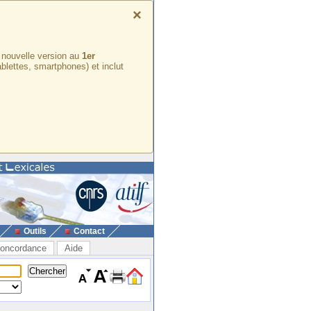
×
e nouvelle version au
1er
ablettes, smartphones) et inclut
Outils
Contact
oncordance
Aide