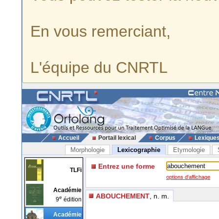
En vous remerciant,
L'équipe du CNRTL
Accueil
Portail lexical
Corpus
Lexique
Morphologie
Lexicographie
Etymologie
Entrez une forme
TLFi
options d'affichage
Académie
ABOUCHEMENT
, n. m.
e
9
édition
Académie