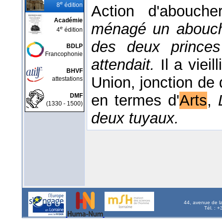
e
8
édition
Action d'abouch
Académie
ménagé un abouch
e
4
édition
des deux princes
BDLP
Francophonie
attendait.
Il a viei
BHVF
Union, jonction de
attestations
en termes d'
Arts
,
DMF
(1330 - 1500)
deux tuyaux.
44, avenue de l
Tél. : 