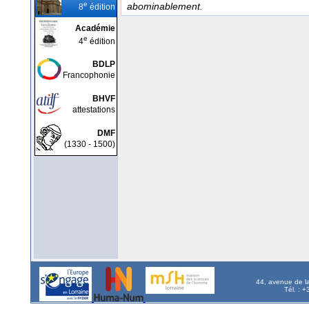
e
abominablement.
8
édition
Académie
e
4
édition
BDLP
Francophonie
BHVF
attestations
DMF
(1330 - 1500)
44, avenue de l
Tél. : 