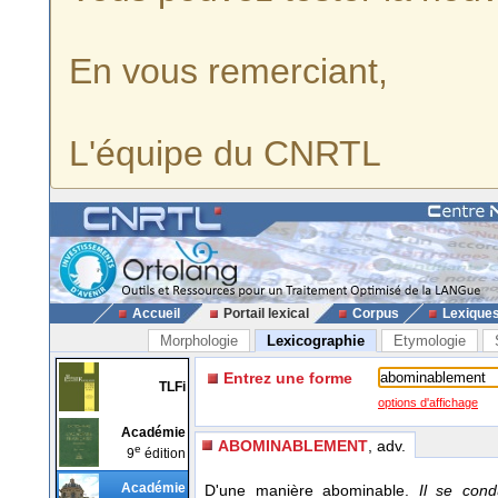
En vous remerciant,
L'équipe du CNRTL
Accueil
Portail lexical
Corpus
Lexique
Morphologie
Lexicographie
Etymologie
Entrez une forme
TLFi
options d'affichage
Académie
ABOMINABLEMENT
, adv.
e
9
édition
Académie
D'une manière abominable.
Il se con