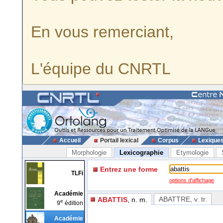
En vous remerciant,
L'équipe du CNRTL
Accueil
Portail lexical
Corpus
Lexique
Morphologie
Lexicographie
Etymologie
Entrez une forme
TLFi
options d'affichage
Académie
ABATTRE
, v. tr.
ABATTIS
, n. m.
e
9
édition
Académie