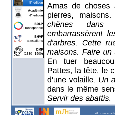
e
8
édition
Amas de choses ab
Académie
pierres, maisons
e
4
édition
chênes dans 
BDLP
Francophonie
embarrassèrent le
BHVF
d'arbres. Cette r
attestations
maisons.
Faire un 
DMF
(1330 - 1500)
En tuer beaucoup
Pattes, la tête, le c
d'une volaille.
Un a
dans le même sens
Servir des abattis.
44, avenue de l