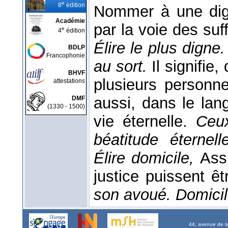
e
8
édition
Nommer à une dign
Académie
par la voie des su
e
4
édition
Élire le plus digne
BDLP
Francophonie
au sort.
Il signifie
BHVF
plusieurs personne
attestations
aussi, dans le lan
DMF
(1330 - 1500)
vie éternelle.
Ceux
béatitude éternel
Élire domicile,
Ass
justice puissent êt
son avoué. Domicil
44, avenue de l