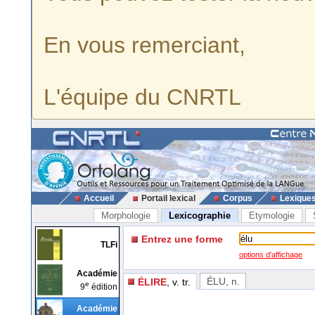
En vous remerciant,
L'équipe du CNRTL
Accueil
Portail lexical
Corpus
Lexique
Morphologie
Lexicographie
Etymologie
Entrez une forme
TLFi
options d'affichage
Académie
ÉLU
, n.
ÉLIRE
, v. tr.
e
9
édition
Académie