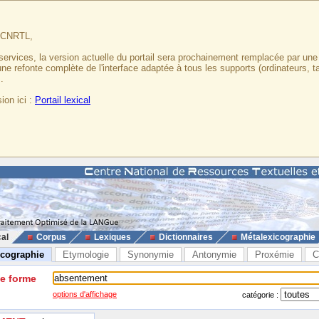
u CNRTL,
services, la version actuelle du portail sera prochainement remplacée par un
 une refonte complète de l'interface adaptée à tous les supports (ordinateurs, t
.
ion ici :
Portail lexical
cal
Corpus
Lexiques
Dictionnaires
Métalexicographie
icographie
Etymologie
Synonymie
Antonymie
Proxémie
C
ne forme
options d'affichage
catégorie :