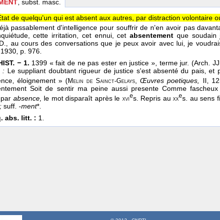
MENT
, subst. masc.
État de quelqu'un qui est absent aux autres, par distraction volontaire o
déjà passablement d'intelligence pour souffrir de n'en avoir pas davant
nquiétude, cette irritation, cet ennui, cet
absentement
que soudain j
D., au cours des conversations que je peux avoir avec lui, je voudra
,
1930
, p. 976.
IST. − 1.
1399 « fait de ne pas ester en justice », terme jur. (Arch. 
 :
Le suppliant doubtant rigueur de justice s'est absenté du pais, e
ence, éloignement » (
,
Œuvres poetiques,
II, 12
Melin de Sainct-Gelays
entement Soit de sentir ma peine aussi presente Comme fascheux
e
e
 par
absence,
le mot disparaît après le
s. Repris au
s. au sens fi
xvi
xx
;
suff.
-ment
*.
 abs. litt. :
1.