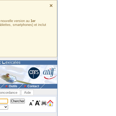
×
e nouvelle version au
1er
ablettes, smartphones) et inclut
Outils
Contact
oncordance
Aide