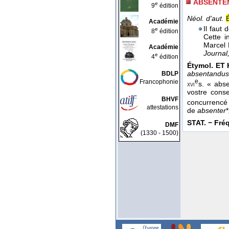
ABSENTE
e
9
édition
Néol. d'aut.
Académie
Il faut 
e
8
édition
Cette i
Marcel 
Académie
Journal
e
4
édition
Étymol. ET H
absentandus
BDLP
e
Francophonie
s. « abs
xvi
vostre cons
BHVF
concurrencé
attestations
de
absenter
*
STAT. − Fréq.
DMF
(1330 - 1500)