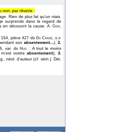
u non, par rêverie :
age. Rien de plus fat qu'un niais.
e surprends dans le regard de
is en découvrir la cause.
,
A. Gide
JJ 154, pièce 427 ds
,
s.v.
Du Cange
t pendant son
absentement...
);
2.
5, var. ds
: A tout le moins
Hug.
 m'est vostre
absentement
);
3.
g., néol. d'auteur (
cf.
sém.). Dér.