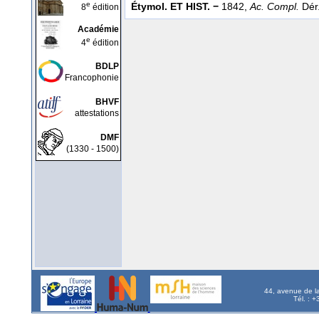
e
Étymol. ET HIST. −
1842,
Ac. Compl.
Dér
8
édition
Académie
e
4
édition
BDLP
Francophonie
BHVF
attestations
DMF
(1330 - 1500)
44, avenue de l
Tél. : 