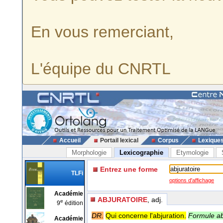
En vous remerciant,
L'équipe du CNRTL
Accueil
Portail lexical
Corpus
Lexique
Morphologie
Lexicographie
Etymologie
Entrez une forme
TLFi
options d'affichage
Académie
ABJURATOIRE
, adj.
e
9
édition
DR.
Qui concerne l'abjuration.
Formule abj
Académie