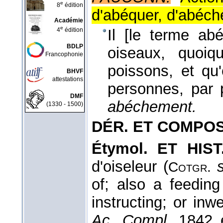
e
8
édition
d'abéquer, d'abéche
Académie
e
4
édition
Il [le terme ab
BDLP
oiseaux, quoiq
Francophonie
poissons, et qu
BHVF
attestations
personnes, par 
DMF
abéchement
.
(1330 - 1500)
DÉR. ET COMPO
Étymol. ET HIS
d'oiseleur (
Cotgr.
of; also a feeding
instructing; or inw
Ac. Compl.
1842 