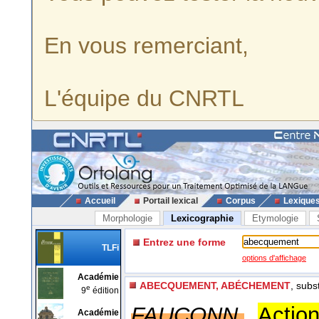
En vous remerciant,
L'équipe du CNRTL
Accueil
Portail lexical
Corpus
Lexique
Morphologie
Lexicographie
Etymologie
Entrez une forme
TLFi
options d'affichage
Académie
ABECQUEMENT, ABÉCHEMENT
, subs
e
9
édition
FAUCONN.
Actio
Académie