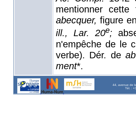
mentionner cette
abecquer,
figure en
e
ill., Lar. 20
;
abs
n'empêche de le c
verbe). Dér. de
ab
ment
*.
44, avenue de l
Tél. : 