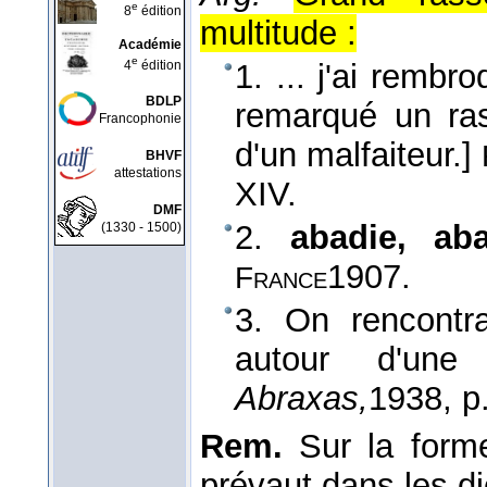
e
8
édition
multitude :
Académie
e
4
édition
1. ... j'ai remb
BDLP
remarqué un ras
Francophonie
d'un malfaiteur.]
BHVF
attestations
XIV.
DMF
2.
abadie, ab
(1330 - 1500)
1907
.
France
3. On rencontr
autour d'une
Abraxas,
1938
, 
Rem.
Sur la form
prévaut dans les di