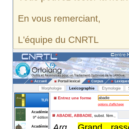
En vous remerciant,
L'équipe du CNRTL
Accueil
Portail lexical
Corpus
Lexique
Morphologie
Lexicographie
Etymologie
Entrez une forme
TLFi
options d'affichage
Académie
ABADIE, ABBADIE
, subst. fém.,
e
9
édition
Arg.
Grand rass
Académie