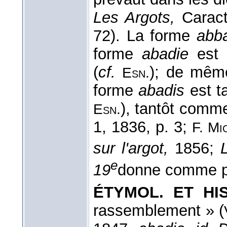
Les Argots,
Caractè
72). La forme
abb
forme
abadie
est 
(
cf.
); de mêm
Esn.
forme
abadis
est t
), tantôt comme
Esn.
1, 1836, p. 3;
F. Mi
sur l'argot,
1856;
e
19
donne comme 
ÉTYMOL. ET HIS
rassemblement » (