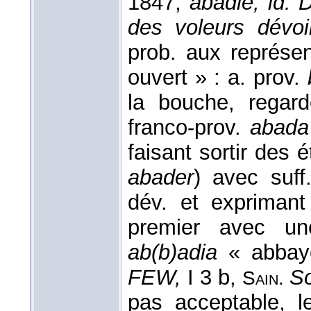
1847,
abadie, id. 
des voleurs dévo
prob. aux représen
ouvert » : a. prov.
la bouche, regar
franco-prov.
abada
faisant sortir des 
abader
) avec suf
dév. et expriman
premier avec une
ab(b)adia
« abbay
FEW,
I 3 b,
So
Sain.
pas acceptable, l