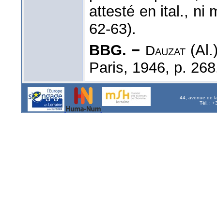
attesté en ital., ni
62-63).
BBG. −
(Al.
Dauzat
Paris, 1946, p. 26
44, avenue de l
Tél. : 