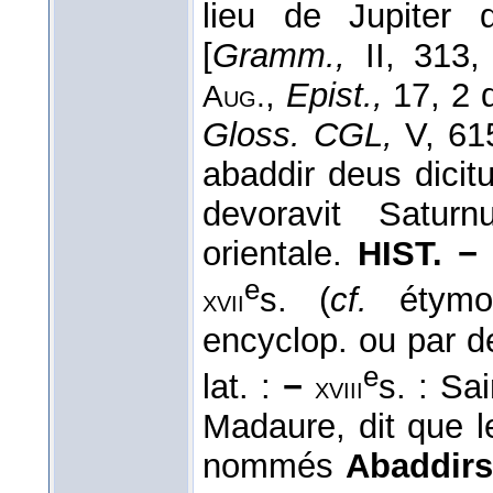
lieu de Jupiter q
[
Gramm.,
II, 313,
,
Epist.,
17, 2 
Aug.
Gloss. CGL,
V, 615
abaddir deus dicit
devoravit Saturn
orientale.
HIST. −
e
s. (
cf.
étymol
xvii
encyclop. ou par de
e
lat. :
−
s. : Sa
xviii
Madaure, dit que l
nommés
Abaddirs