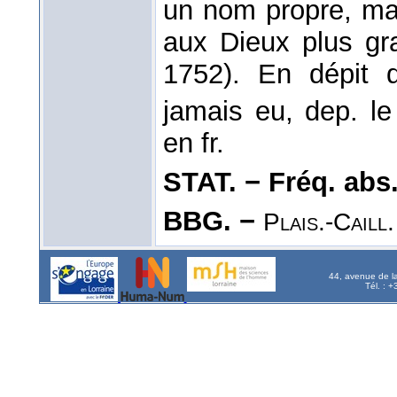
un nom propre, mai
aux Dieux plus gra
1752). En dépit 
jamais eu, dep. l
en fr.
STAT. − Fréq. abs. l
BBG. −
Plais.-Caill.
44, avenue de l
Tél. : 