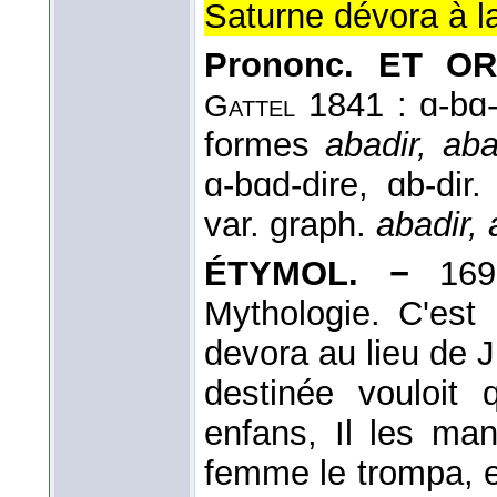
Saturne dévora à la
Prononc. ET OR
1841 : ɑ-bɑ-
Gattel
formes
abadir, aba
ɑ-bɑd-dire, ɑb-dir
var. graph.
abadir, 
ÉTYMOL. −
169
Mythologie. C'est
devora au lieu de J
destinée vouloit 
enfans, Il les ma
femme le trompa, en