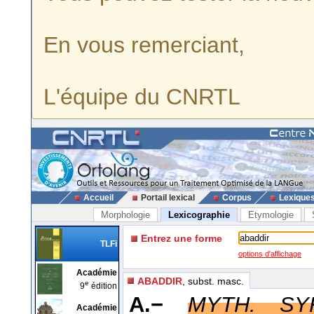
En vous remerciant,
L'équipe du CNRTL
Accueil
Portail lexical
Corpus
Lexique
Morphologie
Lexicographie
Etymologie
Entrez une forme
TLFi
options d'affichage
Académie
ABADDIR
, subst. masc.
e
9
édition
A.−
MYTH. SY
Académie