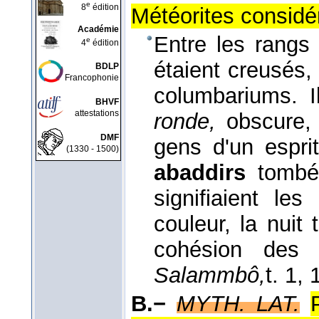
e
8
édition
Météorites considé
Académie
Entre les rangs
e
4
édition
étaient creusés,
BDLP
Francophonie
columbariums. 
BHVF
attestations
ronde,
obscure, e
DMF
gens d'un esprit
(1330 - 1500)
abaddirs
tombés
signifiaient les
couleur, la nuit 
cohésion des 
Salammbô,
t. 1
, 
B.−
MYTH. LAT.