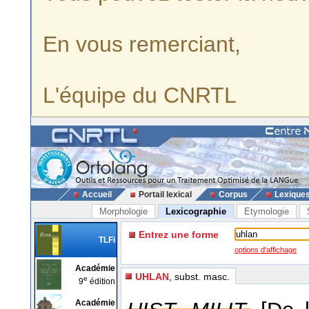
En vous remerciant,
L'équipe du CNRTL
Accueil
Portail lexical
Corpus
Lexique
Morphologie
Lexicographie
Etymologie
Entrez une forme
TLFi
options d'affichage
Académie
UHLAN
, subst. masc.
e
9
édition
Académie