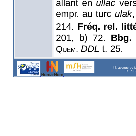
allant en
ullac
vers
empr. au turc
ulak
214.
Fréq. rel. litté
201, b) 72.
Bbg.
DDL
t. 25.
Quem.
44, avenue de l
Tél. : 