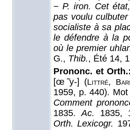
−
P. iron.
Cet état,
pas voulu culbuter
socialiste à sa pla
le défendre à la p
où le premier uhlan
G.
,
Thib.
, Été 14
, 
Prononc. et Orth.
[œ ̃y-] (
,
Littré
Bar
1959, p. 440). Mo
Comment prononc
1835.
Ac.
1835, 
Orth. Lexicogr.
197