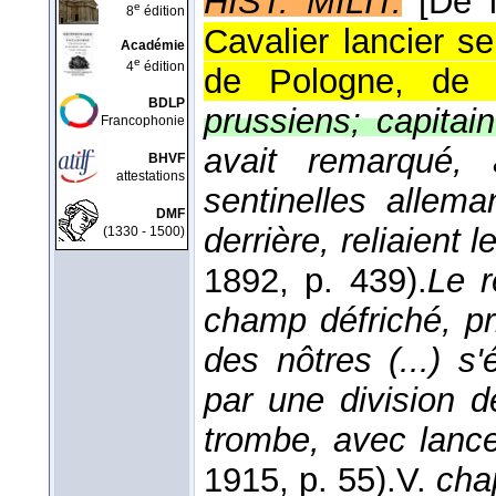
HIST. MILIT.
[De 
e
8
édition
Cavalier lancier s
Académie
e
4
édition
de Pologne, de 
BDLP
prussiens; capitai
Francophonie
avait remarqué, 
BHVF
attestations
sentinelles allema
DMF
derrière, reliaient 
(1330 - 1500)
1892
, p. 439).
Le 
champ défriché, pr
des nôtres (...) s'é
par une division d
trombe, avec lance
1915
, p. 55).
V.
cha