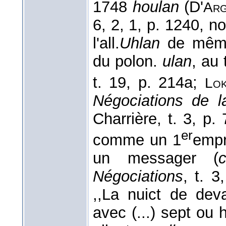
1748
houlan
(D'
Arg
6, 2, 1, p. 1240, n
l'all.
Uhlan
de même 
du polon.
ulan
, au
t. 19, p. 214a;
Lok
Négociations de 
Charrière, t. 3, p
er
comme un 1
empr
un messager (
c
Négociations
, t. 
,,La nuict de dev
avec (...) sept ou