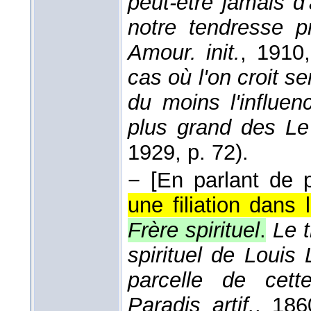
peut-être jamais d'
notre tendresse p
Amour. init.
, 1910
cas où l'on croit se
du moins l'influen
plus grand des Le
1929
, p. 72).
−
[En parlant de p
une filiation dans l
Frère spirituel
.
Le t
spirituel de Louis
parcelle de cett
Paradis artif.
, 186