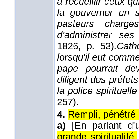
à recueillir ceux qui
la gouverner un 
pasteurs charg
d'administrer ses
1826
, p. 53).
Catho
lorsqu'il eut comme
pape pourrait de
diligent des préfets
la police spirituelle
257).
4.
Rempli, pénétré de
a)
[En parlant d'
grande spiritualité.