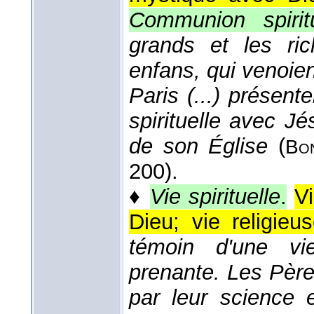
Communion spiritu
grands et les ric
enfans, qui venoien
Paris (...) présente
spirituelle avec Jé
de son Église
(
Bo
200).
♦
Vie spirituelle
.
Vi
Dieu; vie religieus
témoin d'une vie
prenante. Les Pèr
par leur science e