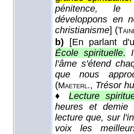
pénitence, le 
développons en n
christianisme
] (
Tain
b)
[En parlant d'
École spirituelle
.
l'âme s'étend chaq
que nous approch
(
,
Trésor h
Maeterl.
♦
Lecture spiritue
heures et demie 
lecture que, sur l'i
voix les meilleu