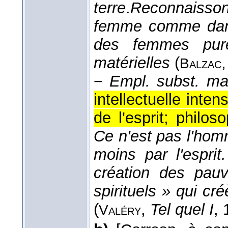
terre
.
Reconnaissons
femme comme dans l
des femmes pure
matérielles
(
Balzac
−
Empl. subst. ma
intellectuelle int
de l'esprit; philos
Ce n'est pas l'homm
moins par l'esprit
création des pauv
spirituels » qui cr
(
,
Tel quel I
,
Valéry