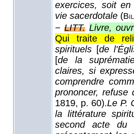
exercices, soit en
vie sacerdotale
(
Bil
−
LITT.
Livre, ouvr
Qui traite de reli
spirituels
[
de l'Égl
[
de la suprémat
claires, si expres
comprendre comme
prononcer, refuse 
1819
, p. 60).
Le P. 
la littérature spiri
second acte du 