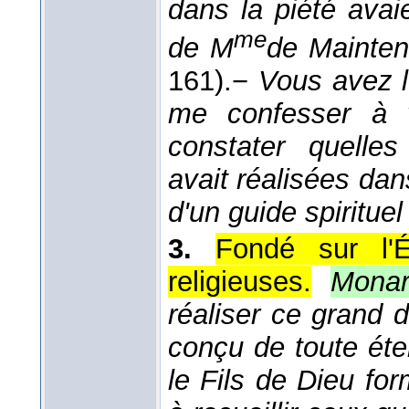
dans la piété avaie
me
de M
de Mainte
161).
−
Vous avez l'
me confesser à v
constater quelle
avait réalisées dans
d'un guide spirituel
3.
Fondé sur l'
religieuses.
Monar
réaliser ce grand 
conçu de toute éte
le Fils de Dieu for