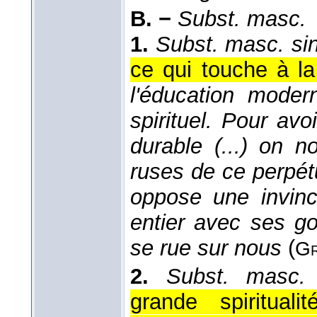
B. −
Subst. masc.
1.
Subst. masc. sin
ce qui touche à la 
l'éducation mode
spirituel. Pour avoi
durable (...) on 
ruses de ce perpét
oppose une invincib
entier avec ses go
se rue sur nous
(
Gr
2.
Subst. masc.
grande spiritua