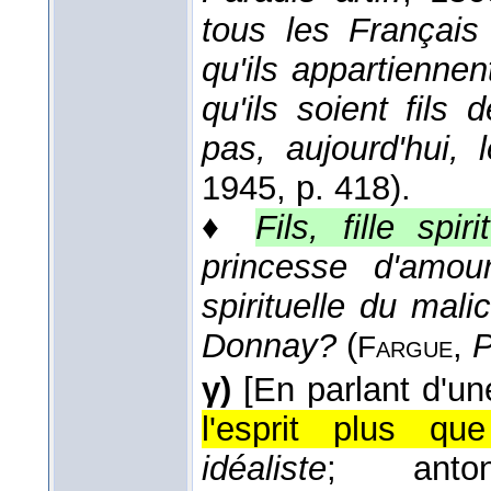
tous les Français 
qu'ils appartienne
qu'ils soient fils 
pas, aujourd'hui, 
1945
, p. 418).
♦
Fils, fille spiri
princesse d'amou
spirituelle du mal
Donnay?
(
,
P
Fargue
γ)
[En parlant d'un
l'esprit plus qu
idéaliste
; ant