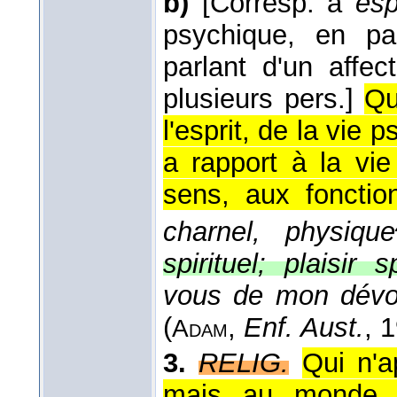
b)
[Corresp. à
esp
psychique, en par
parlant d'un affec
plusieurs pers.]
Qu
l'esprit, de la vie 
a rapport à la vi
sens, aux fonction
charnel, physique
spirituel; plaisir s
vous de mon dévo
(
,
Enf. Aust.
, 
Adam
3.
RELIG.
Qui n'a
mais au monde de