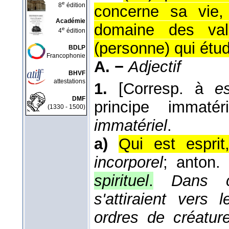
e
8
édition
concerne sa vie,
Académie
domaine des vale
e
4
édition
(personne) qui étu
BDLP
Francophonie
A. −
Adjectif
BHVF
attestations
1.
[Corresp. à
es
DMF
principe immatéri
(1330 - 1500)
immatériel
.
a)
Qui est espri
incorporel
; anton.
spirituel
.
Dans c
s'attiraient vers 
ordres de créature