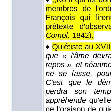
membres de l'ord
François qui fire
prétexte d'obser
Compl.
1842
).
♦
Quiétiste au XVII
que « l'âme devrai
repos », et néanmoi
ne se fasse, pour
C'est que le dém
perdra son tem
appréhende
qu'ell
de l'oraison de qui