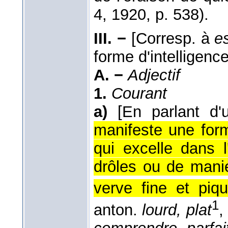
4
, 1920
, p. 538).
III. −
[Corresp. à
es
forme d'intelligenc
A. −
Adjectif
1.
Courant
a)
[En parlant d'
manifeste une form
qui excelle dans 
drôles ou de mani
verve fine et piqu
1
anton.
lourd, plat