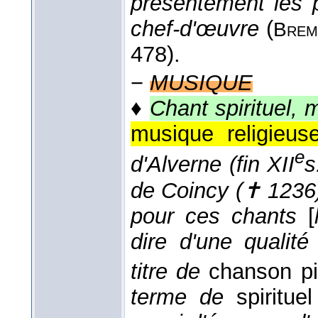
présentement les p
chef-d'œuvre
(
Brem
478).
−
MUSIQUE
♦
Chant spirituel, 
musique religieus
e
d'Alverne (fin XII
s
de Coincy (✝ 1236)
pour ces chants
[
dire d'une qualité 
titre de
chanson p
terme de
spirituel