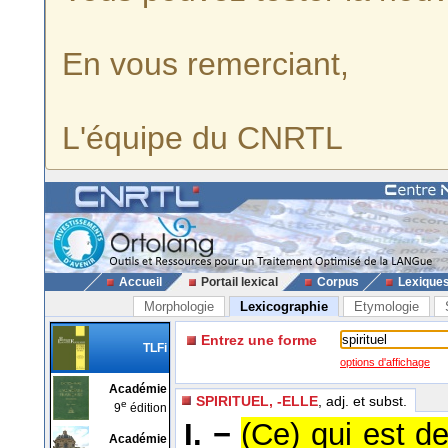
En vous remerciant,
L'équipe du CNRTL
Accueil
Portail lexical
Corpus
Lexique
Morphologie
Lexicographie
Etymologie
Entrez une forme
TLFi
options d'affichage
Académie
SPIRITUEL, -ELLE
, adj. et subst.
e
9
édition
I. −
(Ce) qui est de
Académie