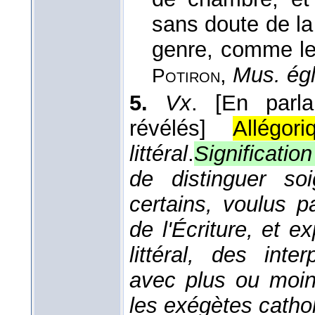
sans doute de la
genre, comme le
,
Mus. égl
Potiron
5.
Vx
.
[En parla
révélés]
Allégor
littéral
.
Signification
de distinguer so
certains, voulus pa
de l'Écriture, et 
littéral, des inte
avec plus ou moin
les exégètes catho