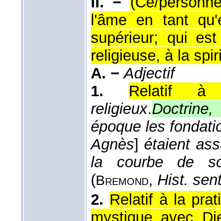
II. −
(Ce/personne
l'âme en tant qu'
supérieur; qui est
religieuse, à la spiri
A. −
Adjectif
1.
Relatif à 
religieux
.
Doctrine,
époque les fondatio
Agnès
]
étaient assu
la courbe de so
(
,
Hist. sent
Bremond
2.
Relatif à la pra
mystique avec Di