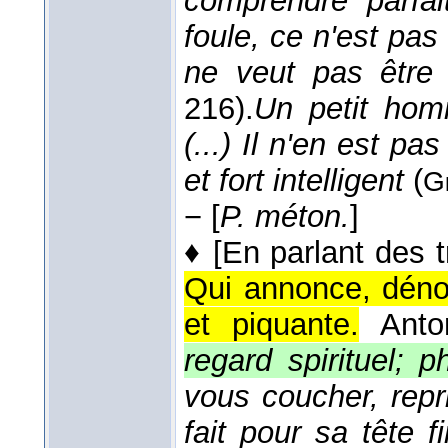
comprendre parfai
foule, ce n'est pa
ne veut pas être
216).
Un petit homm
(...) Il n'en est pa
et fort intelligent
(
G
−
[
P. méton.
]
♦
[En parlant des t
Qui annonce, dénote
et piquante.
Ant
regard spirituel; p
vous coucher, repri
fait pour sa tête fi