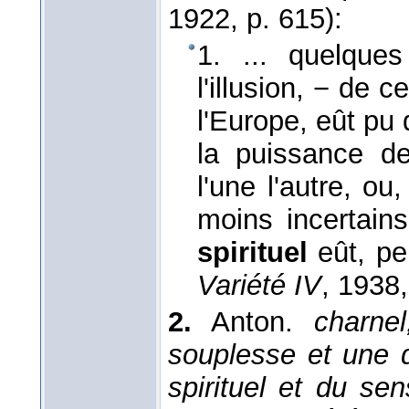
1922
, p. 615):
1. ... quelque
l'illusion, − de 
l'Europe, eût pu 
la puissance de
l'une l'autre, ou
moins incertains
spirituel
eût, peu
Variété IV
, 1938
2.
Anton.
charnel
souplesse et une di
spirituel et du se