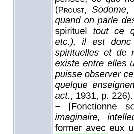
(
,
Sodome
,
Proust
quand on parle des 
spirituel
tout ce q
etc.), il est donc
spirituelles et de 
existe entre elles
puisse observer ce 
quelque enseigne
act.
, 1931
, p. 226).
−
[Fonctionne 
imaginaire, intell
former avec eux u