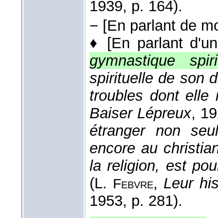
1939
, p. 164).
−
[En parlant de m
♦
[En parlant d'un
gymnastique spirit
spirituelle de son 
troubles dont elle
Baiser Lépreux
, 1
étranger non seu
encore au christia
la religion, est pou
(
L.
,
Leur his
Febvre
1953
, p. 281).