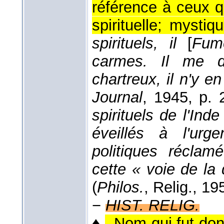
référence à ceux q
spirituelle; mystiqu
spirituels, il
[
Fum
carmes. Il me d
chartreux, il n'y e
Journal
, 1945
, p. 
spirituels de l'Ind
éveillés à l'urg
politiques réclam
cette « voie de la 
(
Philos.
, Relig.
, 19
−
HIST. RELIG.
♦
,,Nom qui fut don