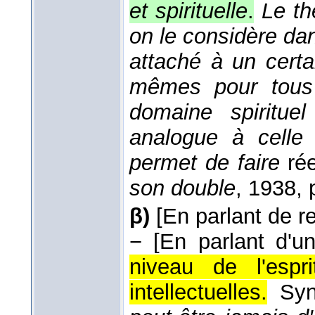
et spirituelle
.
Le th
on le considère da
attaché à un cert
mêmes pour tous 
domaine spirituel
analogue à celle
permet de faire
rée
son double
, 1938
, 
β)
[En parlant de re
−
[En parlant d'un
niveau de l'espr
intellectuelles.
Sy