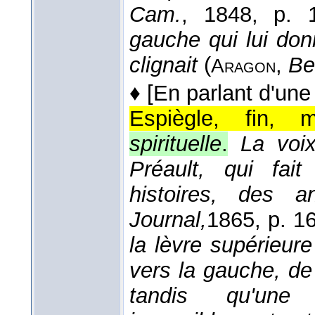
Cam.
, 1848
, p. 1
gauche qui lui donna
clignait
(
,
Be
Aragon
♦
[En parlant d'une
Espiègle, fin, ma
spirituelle
.
La voix
Préault, qui fai
histoires, des 
Journal,
1865
, p. 1
la lèvre supérieur
vers la gauche, de 
tandis qu'une 