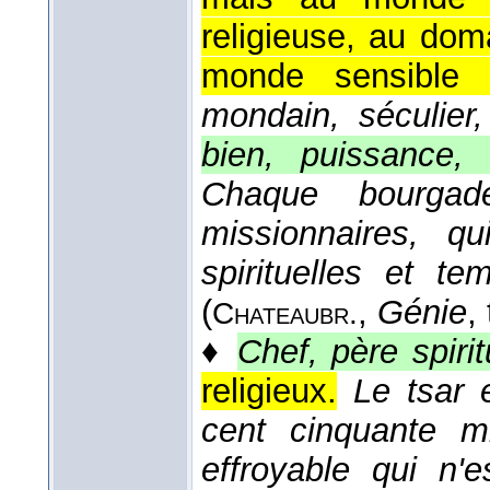
religieuse, au dom
monde sensible 
mondain, séculier,
bien, puissance, 
Chaque bourgad
missionnaires, qu
spirituelles et te
(
,
Génie
, 
Chateaubr.
♦
Chef, père spirit
religieux.
Le tsar 
cent cinquante mi
effroyable qui n'e