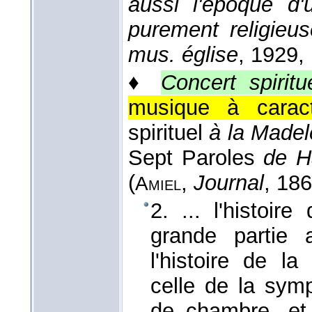
aussi l'époque d
purement religieus
mus. église
, 1929
,
♦
Concert spiritu
musique à caractè
spirituel
à la Madel
Sept Paroles
de H
(
,
Journal
, 18
Amiel
2. ... l'histoir
grande partie 
l'histoire de la
celle de la sym
de chambre, e