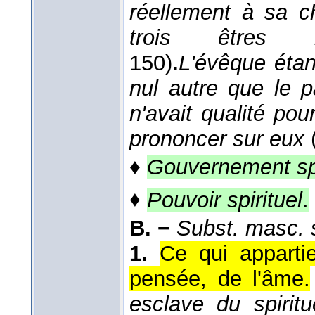
réellement à sa c
trois êtres h
150)
.
L'évêque étan
nul autre que le p
n'avait qualité po
prononcer sur eux
♦
Gouvernement spi
♦
Pouvoir spirituel
.
B. −
Subst. masc. s
1.
Ce qui apparti
pensée, de l'âme.
esclave du spiritu