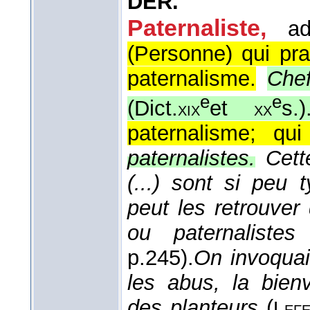
DÉR.
Paternaliste,
ad
(Personne) qui pra
paternalisme.
Chef
e
e
(
Dict.
et
s.
)
xix
xx
paternalisme; qu
paternalistes.
Cett
(...) sont si peu 
peut les retrouver
ou paternalistes
p.245).
On invoquai
les abus, la bienv
des planteurs
(
Lef