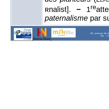
re
ʀnalist].
−
1
att
paternalisme
par su
44, avenue de l
Tél. : 