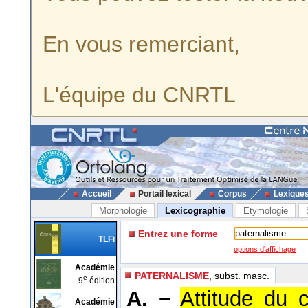
En vous remerciant,
L'équipe du CNRTL
Accueil
Portail lexical
Corpus
Lexique
Morphologie
Lexicographie
Etymologie
Entrez une forme
TLFi
options d'affichage
Académie
PATERNALISME
, subst. masc.
e
9
édition
A. −
Attitude du 
Académie