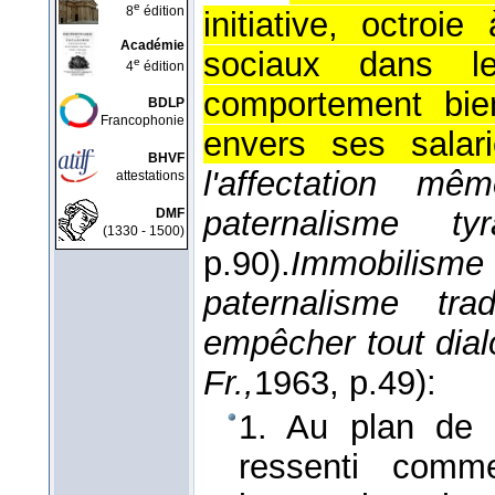
e
8
édition
initiative, octro
Académie
sociaux dans le
e
4
édition
comportement bien
BDLP
Francophonie
envers ses salari
BHVF
l'affectation mê
attestations
paternalisme tyr
DMF
(1330 - 1500)
p.90).
Immobilism
paternalisme tra
empêcher tout dial
Fr.,
1963
, p.49):
1. Au plan de l
ressenti comme