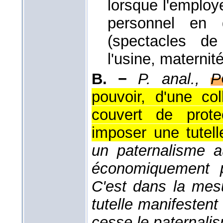
lorsque l'employe
personnel en 
(spectacles de
l'usine, maternité
B. −
P. anal.,
P
pouvoir, d'une co
couvert de prote
imposer une tutell
un paternalisme a
économiquement p
C'est dans la mes
tutelle manifesten
cesse le paternali