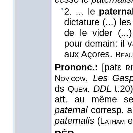
2. ... le
paterna
dictature (...) l
de le vider (..
pour demain: il 
aux Açores.
Beau
Prononc.:
[patε ʀn
,
Les Gasp
Novicow
ds
DDL
t.20)
Quem.
att. au même s
paternal
corresp. a
paternalis
(
e
Latham