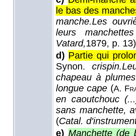
le bas des manches 
manche.
Les ouvriè
leurs manchettes
Vatard,
1879
, p. 13)
d)
Partie qui prol
Synon.
crispin.
Le
chapeau à plumes
longue cape
(
A. Fr
en caoutchouc (...
sans manchette, a
(
Catal. d'instrument
e)
Manchette (de b