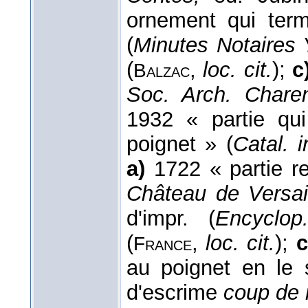
ornement qui ter
(
Minutes Notaires 
(
,
loc. cit.
);
c
Balzac
Soc. Arch. Charen
1932 « partie qu
poignet » (
Catal. 
a)
1722 « partie re
Château de Versai
d'impr. (
Encyclop
(
,
loc. cit.
);
c
France
au poignet en le 
d'escrime
coup de