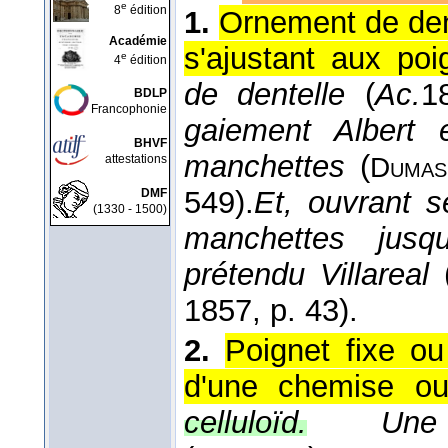
e
8
édition
1.
Ornement de den
Académie
s'ajustant aux po
e
4
édition
de dentelle
(
Ac.
1
BDLP
Francophonie
gaiement Albert 
BHVF
manchettes
(
attestations
Dumas
549).
Et, ouvrant 
DMF
(1330 - 1500)
manchettes jusq
prétendu Villareal
1857
, p. 43).
2.
Poignet fixe o
d'une chemise ou
celluloïd.
Un