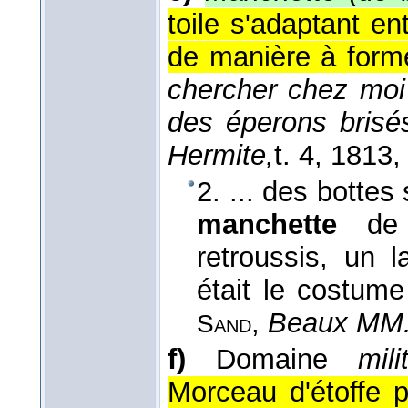
toile s'adaptant en
de manière à forme
chercher chez moi 
des éperons brisés
Hermite,
t. 4
, 1813
,
2. ... des bottes
manchette
de
retroussis, un l
était le costum
,
Beaux MM.
Sand
f)
Domaine
milit
Morceau d'étoffe p