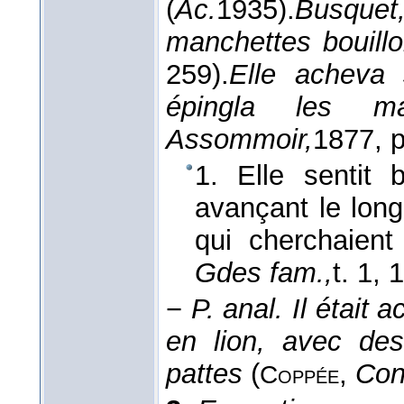
(
Ac.
1935
).
Busque
manchettes bouill
259).
Elle acheva
épingla les m
Assommoir,
1877
, 
1. Elle sentit
avançant le long
qui cherchaien
Gdes fam.,
t. 1
, 
−
P. anal.
Il était 
en lion, avec de
pattes
(
,
Con
Coppée