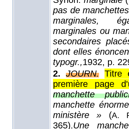
pas de manchettes 
marginales, ég
marginales ou manc
secondaires placé
dont elles énoncent
typogr.,
1932
, p. 22
2.
JOURN.
Titre
première page d'u
manchette publicit
manchette énorme.
ministère »
(
A. 
365).
Une manchet