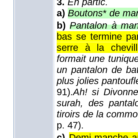
3.
En partic.
a)
Boutons
*
de man
b)
Pantalon à man
bas se termine par
serre à la chevill
formait une tuniqu
un pantalon de ba
plus jolies pantouf
91).
Ah! si Divonne
surah, des pantal
tiroirs de la comm
p. 47).
c)
Demi-manche am