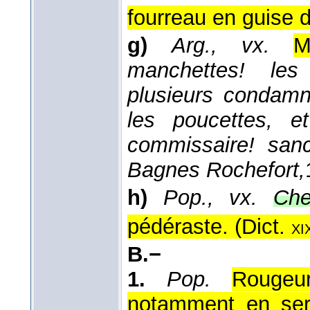
fourreau en guise d
g)
Arg., vx.
M
manchettes! les 
plusieurs condamn
les poucettes, e
commissaire! sanc
Bagnes Rochefort,
h)
Pop., vx.
Che
pédéraste. (
Dict.
xi
B.−
1.
Pop.
Rougeu
notamment en serr