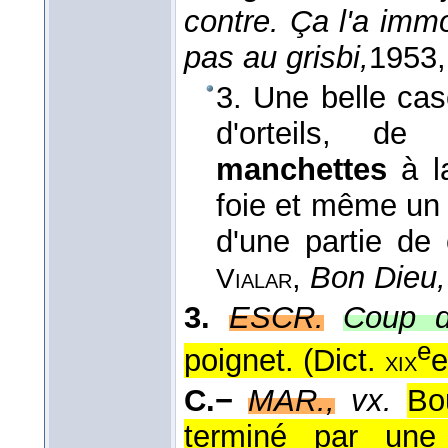
contre. Ça l'a immo
pas au grisbi,
1953
3. Une belle cas
d'orteils, d
manchettes
à l
foie et même un
d'une partie de 
,
Bon Dieu,
Vialar
3.
ESCR.
Coup d
e
poignet. (
Dict.
xix
C.−
MAR.,
vx.
Bo
terminé par une 