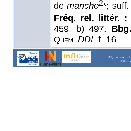
2
de
manche
*; suff
Fréq. rel. littér. 
459, b) 497.
Bbg
DDL
t. 16.
Quem.
44, avenue de l
Tél. : 