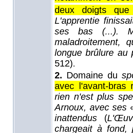
deux doigts que 
L'apprentie finissa
ses bas (...). M
maladroitement, q
longue brûlure au 
512).
2.
Domaine du
sp
avec l'avant-bras r
rien n'est plus sp
Arnoux, avec ses
inattendus
(
L'Œuv
chargeait à fond,