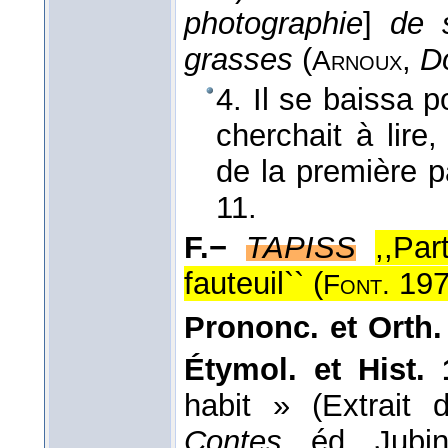
photographie
]
de 
grasses
(
,
D
Arnoux
4. Il se baissa p
cherchait à lire
de la première 
11.
F.−
TAPISS
,,Par
fauteuil`` (
197
Font.
Prononc. et Orth. 
Étymol. et Hist. 
habit » (Extrai
Contes,
éd. Jubin