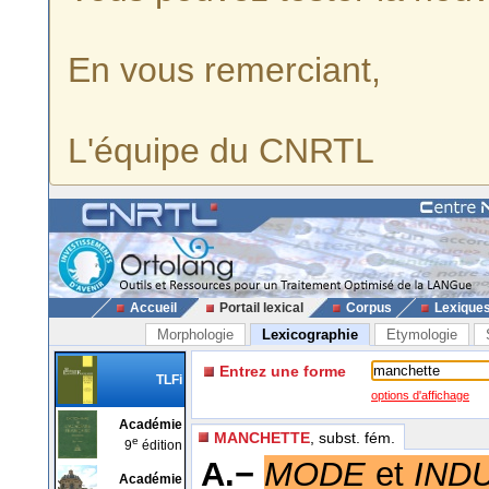
En vous remerciant,
L'équipe du CNRTL
Accueil
Portail lexical
Corpus
Lexique
Morphologie
Lexicographie
Etymologie
Entrez une forme
TLFi
options d'affichage
Académie
MANCHETTE
, subst. fém.
e
9
édition
A.−
MODE
et
IND
Académie