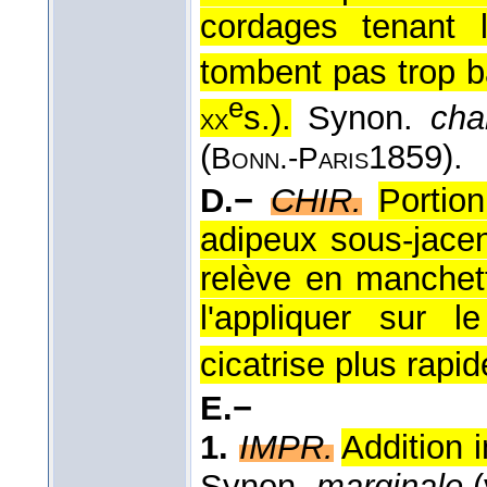
cordages tenant 
tombent pas trop ba
e
s.
).
Synon.
cha
xx
(
1859
).
Bonn.-Paris
D.−
CHIR.
Portio
adipeux sous-jacen
relève en manchet
l'appliquer sur 
cicatrise plus rapi
E.−
1.
IMPR.
Addition 
Synon.
marginale
(