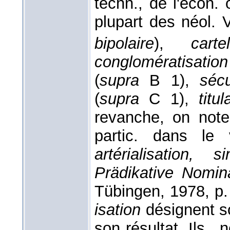
techn., de l'écon. 
plupart des néol. 
bipolaire
),
cartel
conglomératisation
(
supra
B 1),
sécu
(
supra
C 1),
titul
revanche, on note
partic. dans le 
artérialisation, si
Prädikative Nomina
Tübingen, 1978, p.
isation
désignent s
son résultat. Ils ,