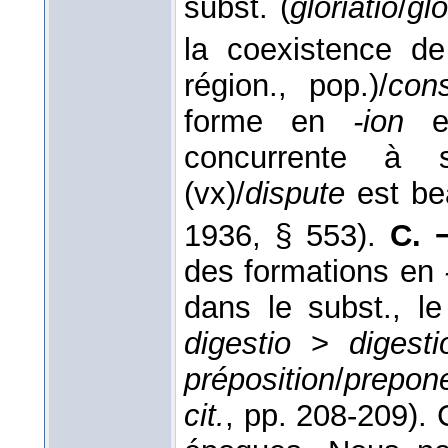
subst. (
gloriatio
/
glo
la coexistence d
région., pop.)/
cons
forme en
-ion
es
concurrente à
(vx)/
dispute
est be
1936, § 553).
C. 
des formations en
dans le subst., l
digestio
>
digesti
préposition
/
prepon
cit.
, pp. 208-209). 