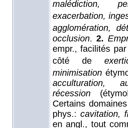
malédiction, per
exacerbation, inges
agglomération, dét
occlusion
.
2.
Empr.
empr., facilités par
côté de
exerti
minimisation
étymol
acculturation, a
récession
(étymo
Certains domaines
phys.:
cavitation, f
en angl., tout c