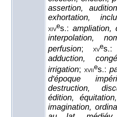
assertion, auditio
exhortation, incl
e
s.:
ampliation,
xiv
interpolation, nom
e
perfusion
;
s.
xv
adduction, congél
e
irrigation
;
s.:
pa
xvii
d'époque impéri
destruction, disc
édition, équitation
imagination, ordina
au lat. médiév.