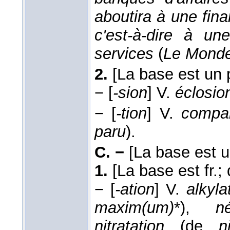
aboutira à une fina
c'est-à-dire à un
services
(
Le Mond
2.
[La base est un p
−
[
-sion
]
V.
éclosio
−
[
-tion
]
V.
compar
paru
).
C. −
[La base est u
1.
[La base est fr.; 
−
[
-ation
]
V.
alkyla
maxim(um)
*),
né
nitratation
(de
n