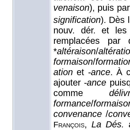
venaison
), puis par
signification
). Dès 
nouv. dér. et le
remplacées par
*
altéraison
/
altérati
formaison
/
formatio
ation
et
-ance
. À 
ajouter
-ance
puisq
comme
déliv
formance
/
formaiso
convenance
/
conv
,
La Dés.
François