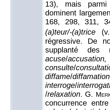
13), mais parm
dominent largemen
168, 298, 311, 
(a)teur/-(a)trice
(v
régressive. De 
supplanté des 
acuse
/
accusatio
consulte
/
consul
diffame
/
diffam
interroge
/
interroga
/
relaxation
. G.
Mer
concurrence entre 