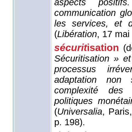
aspects positif
communication glob
les services, et d
(
Libération
, 17 mai
sécurit
isation
(
Sécuritisation » 
processus irréve
adaptation non 
complexité des 
politiques monéta
(
Universalia
, Paris
p. 198).