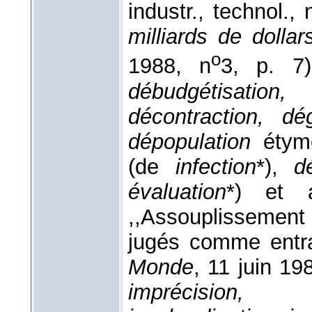
industr., technol.,
milliards de dolla
o
1988, n
3, p. 
débudgétisation,
décontraction, dég
dépopulation
étym
(de
infection
*),
d
évaluation
*) et 
,,Assouplissemen
jugés comme entra
Monde
, 11 juin 19
imprécision, i