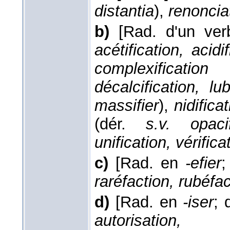
distantia
),
renoncia
b)
[Rad. d'un ve
acétification, acidif
complexification
(
décalcification, lub
massifier
),
nidifica
(dér.
s.v. opacif
unification, vérificat
c)
[Rad. en
-efier
;
raréfaction, rubéfac
d)
[Rad. en
-iser
; 
autorisation, c