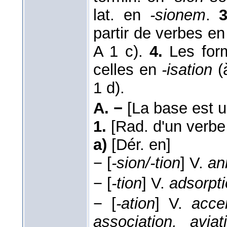
lat. en
-sionem
.
3
partir de verbes e
A 1 c).
4.
Les form
celles en
-isation
(
1 d).
A. −
[La base est u
1.
[Rad. d'un verb
a)
[Dér. en]
−
[
-sion/-tion
]
V.
an
−
[
-tion
]
V.
adsorpt
−
[
-ation
]
V.
accen
association, aviat