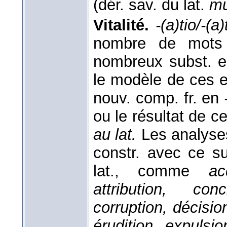
(dér. sav. du lat.
mu
Vitalité.
-(a)tio/-(a
nombre de mots 
nombreux subst. 
le modèle de ces e
nouv. comp. fr. en
ou le résultat de c
au lat.
Les analyse
constr. avec ce su
lat., comme
ac
attribution, con
corruption, décision
érudition, expulsio