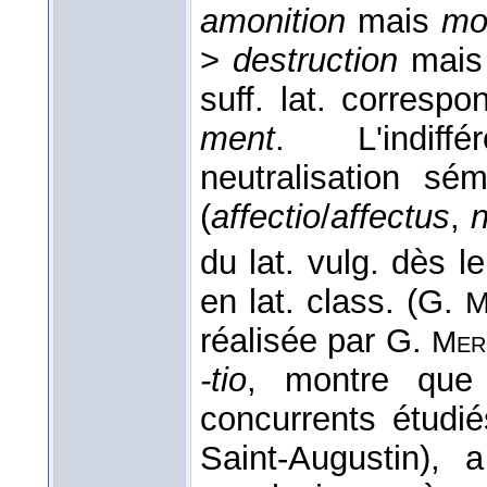
amonition
mais
mo
>
destruction
mai
suff. lat. corresp
ment
. L'indiffé
neutralisation sé
(
affectio
/
affectus
,
du lat. vulg. dès l
en lat. class. (G.
M
réalisée par G.
Mer
-tio
, montre que
concurrents étudi
Saint-Augustin),