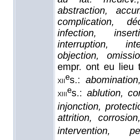
abstraction, accum
complication, déc
infection, insert
interruption, int
objection, omissio
empr. ont eu lieu t
e
s.:
abomination,
xii
e
s.:
ablution, co
xiii
injonction, protecti
attrition, corrosion
intervention, per