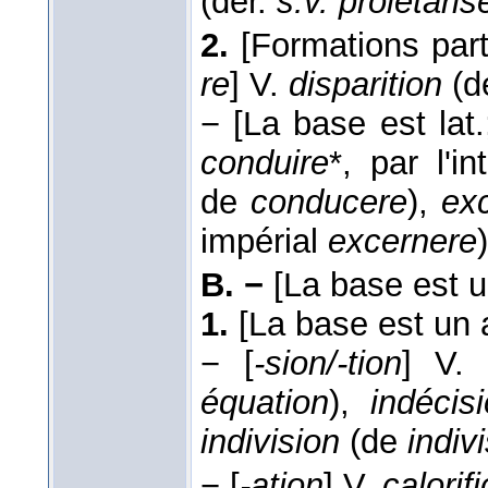
(dér.
s.v. prolétaris
2.
[Formations part
re
]
V.
disparition
(d
−
[La base est lat
conduire
*, par l'i
de
conducere
),
exc
impérial
excernere
)
B. −
[La base est u
1.
[La base est un a
−
[
-sion/-tion
]
V.
équation
),
indécis
indivision
(de
indiv
−
[
-ation
]
V.
calorif