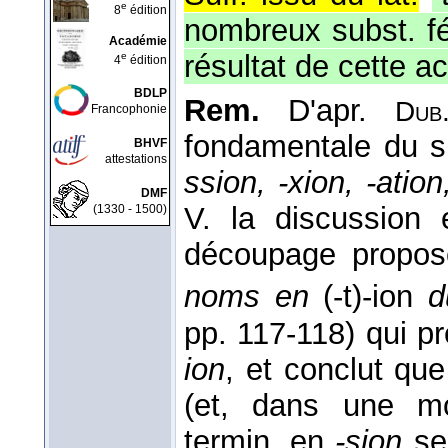
e
8
édition
nombreux subst. fé
Académie
résultat de cette ac
e
4
édition
BDLP
Rem.
D'apr.
Du
Francophonie
fondamentale du s
BHVF
attestations
ssion, -xion, -ation,
DMF
V. la discussion
(1330 - 1500)
découpage propo
noms en
(-t)-ion
d
pp. 117-118) qui pr
ion
, et conclut que
(et, dans une m
termin. en
-sion
se