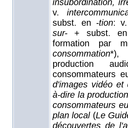
insubordination, irr
v.
intercommunica
subst. en
-tion
: v
sur-
+ subst. 
formation par m
consommation
*),
production aud
consommateurs 
d'images vidéo et 
à-dire la productio
consommateurs eux
plan local
(
Le Guid
découvertes de l'