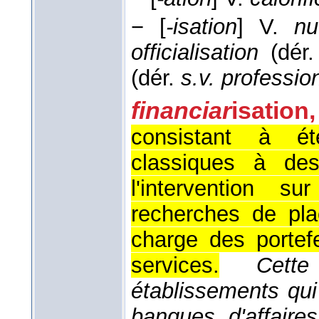
−
[
-isation
]
V.
nu
officialisation
(dér
(dér.
s.v. professio
financiar
isatio
consistant à ét
classiques à des
l'intervention s
recherches de pla
charge des portefe
services.
Cette
établissements qui
banques d'affaires