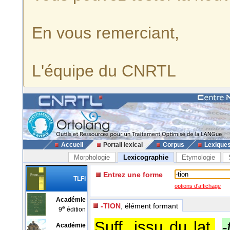
En vous remerciant,
L'équipe du CNRTL
Accueil
Portail lexical
Corpus
Lexique
Morphologie
Lexicographie
Etymologie
Entrez une forme
TLFi
options d'affichage
Académie
-TION
, élément formant
e
9
édition
Suff. issu du lat.
-
Académie