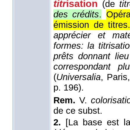
titr
isation
(de
tit
des crédits
.
Opéra
émission de titres
apprécier et maté
formes: la titrisat
prêts donnant lie
correspondant pl
(
Universalia
, Paris
p. 196).
Rem.
V.
colorisati
de ce subst.
2.
[La base est lat