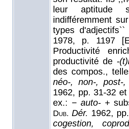
leur aptitude 
indifféremment sur
types d'adjectifs`
1978, p. 1197 [E
Productivité enr
productivité de
-(t
des compos., tell
néo-, non-, post-,
1962, pp. 31-32 et
ex.: −
auto-
+ sub
Dér.
1962, pp.
Dub.
cogestion, coprod