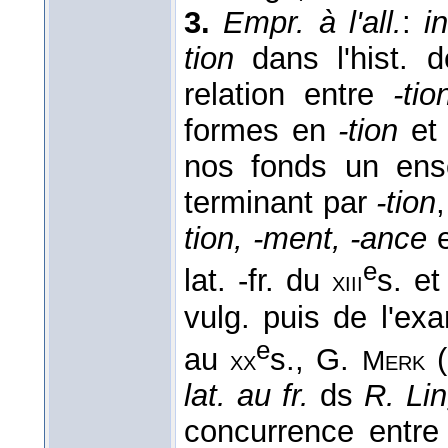
3.
Empr. à l'all.
:
i
tion
dans l'hist. d
relation entre
-tio
formes en
-tion
et 
nos fonds un ens
terminant par
-tion
tion, -ment, -ance
e
lat. -fr. du
s. et
xiii
vulg. puis de l'ex
e
au
s., G.
(
xx
Merk
lat. au fr.
ds
R. Lin
concurrence entr