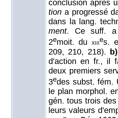
conclusion après 
tion
a progressé da
dans la lang. tec
ment
. Ce suff. a
e
e
2
moit. du
s. 
xiii
209, 210, 218).
b)
d'action en fr., il 
deux premiers serv
e
3
des subst. fém. 
le plan morphol. e
gén. tous trois de
leurs valeurs d'emp