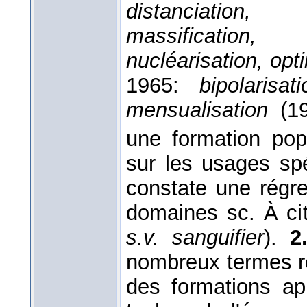
distanciation, 
massification, m
nucléarisation, opti
1965:
bipolarisati
mensualisation
(1
une formation po
sur les usages sp
constate une régr
domaines sc. À ci
s.v. sanguifier
).
2
nombreux termes re
des formations ap