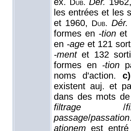
ex.
Dér.
1962,
Dub.
les entrées et les 
et 1960,
Dér.
Dub.
formes en
-tion
et 
en
-age
et 121 sort
-ment
et 132 sorti
formes en
-tion
pa
noms d'action.
c)
existent auj. et 
dans des mots de
filtrage
/
f
passage
/
passation
ationem
est entré 