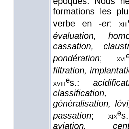
époques. Nous ne
formations les plu
verbe en
-er
:
xiii
évaluation, homo
cassation, claustr
pondération
;
xvi
filtration, implantat
e
s.:
acidific
xviii
classification,
généralisation, lévi
e
passation
;
xix
aviation, centr