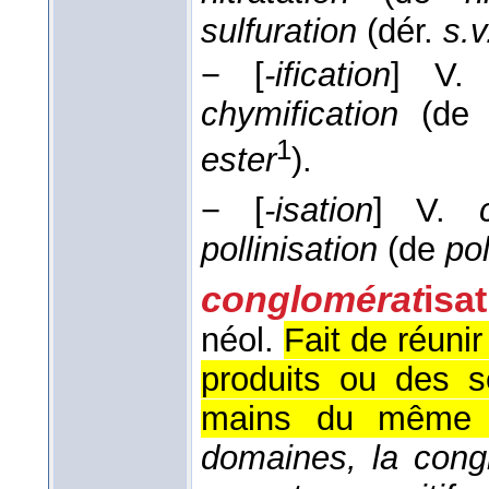
sulfuration
(dér.
s.v
−
[
-ification
]
V
chymification
(d
1
ester
).
−
[
-isation
]
V.
pollinisation
(de
po
conglomérat
isa
néol.
Fait de réunir
produits ou des s
mains du même g
domaines, la cong