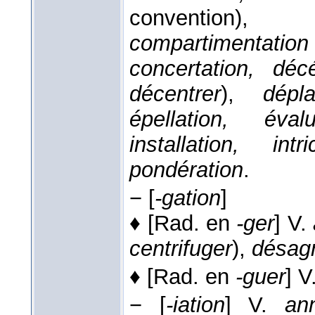
convention
compartimentation
concertation, décé
décentrer
),
dépla
épellation, évalu
installation, int
pondération
.
−
[
-gation
]
♦
[Rad. en
-ger
]
V.
centrifuger
),
désagr
♦
[Rad. en
-guer
]
V
−
[
-iation
]
V.
ann