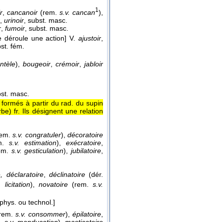
1
r
,
cancanoir
(rem.
s.v. cancan
),
,
urinoir
, subst. masc.
r
,
fumoir
, subst. masc.
se déroule une action]
V.
ajustoir
,
bst. fém.
antèle
),
bougeoir
,
crémoir
,
jabloir
bst. masc.
t formés à partir du rad. du supin
e) fr. Ils désignent une relation
em.
s.v. congratuler
),
décoratoire
m.
s.v. estimation
),
exécratoire
,
em.
s.v. gesticulation
),
jubilatoire
,
, déclaratoire
,
déclinatoire
(dér.
. licitation
),
novatoire
(rem.
s.v.
phys. ou technol.]
rem.
s.v. consommer
),
épilatoire
,