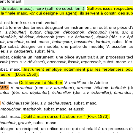
ent formant
. de subst. masc.),
-oire
(suff. de subst. fém.).
Suffixes issus respectiv
 la finale masc.
-or
qui désigne un agent); ils servent à constr. des su
t. est formé sur un rad. verbal]
sert à former des termes désignant un instrument, un outil, une pièce d
m.
s.v.bouffer
),
butoir
,
claquoir
,
débouchoir
,
découpoir
(rem.
s.v. 
démêloir
,
dévidoir
,
écharnoir
(rem.
s.v. écharner
),
épiloir
(dér.
s.v. épi
oir
,
tranchoir
, subst. masc.;
balançoire
,
bassinoire
,
lardoire
, subst. fém
[Le subst. désigne un meuble, une partie de meuble]
V.
accotoir
,
a
ér.
s.v. caqueter
), subst. fém.
subst. désigne un instrument, une pièce ayant trait à un processus tec
ssoir
(rem.
s.v. dévisser
),
encensoir
,
lissoir
,
repoussoir
, subst. masc. et
ubst. masc.
,,Instrument employé notamment par les ferblantiers po
'autre`` (
1959
).
Duval
2
bst. masc.
Outil servant à ébarber.
V.
morfil
ex. de Adeline.
ARD.
V.
arrachoir
(rem.
s.v. arracheur
),
arrosoir
,
bêchoir
,
botteloir
(d
antoir
(dér.
s.v. déplanter
),
échenilloir
(dér.
s.v. écheniller
),
émondoir
.
V.
déchaussoir
(dér.
s.v. déchausser
), subst. masc.
embouchoir
,
machinoir
, subst. masc. et aussi:
ubst. masc.
,,Outil à main qui sert à ébourrer`` (
1973
).
Rama
bauchoir
,
gravoir
, subst. masc.
 désigne un récipient, un orifice ou ce qui est relatif à un processus 