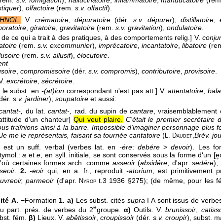
rem.
s.v. fumigation
),
hallucinatoire
,
inflammatoire
,
manducatoire
(re
stiquer
),
olfactoire
(rem.
s.v. olfactif
).
CHNOL.
V.
crématoire
,
dépuratoire
(dér.
s.v. dépurer
),
distillatoire
,
oratoire
,
giratoire
,
gravitatoire
(rem.
s.v. gravitation
),
ondulatoire
.
 de ce qui a trait à des pratiques, à des comportements relig.]
V.
conjur
toire
(rem.
s.v. excommunier
),
imprécatoire
,
incantatoire
,
libatoire
(re
lusoire
(rem.
s.v. allusif
),
élocutoire
.
ent
usoire
,
compromissoire
(dér.
s.v. compromis
),
contributoire
,
provisoire
.
V.
excrétoire
,
sécrétoire
.
 le subst. en
-(at)ion
correspondant n'est pas att.]
V.
attentatoire
,
bala
dér.
s.v. jardiner
),
soupatoire
et aussi:
cantat-,
du lat.
cantat-,
rad. du supin de
cantare
, vraisemblablement 
attitude d'un chanteur]
Qui veut plaire.
C'était le premier secrétaire
ous traînions ainsi à la barre. Impossible d'imaginer personnage plus f
 Je me le représentais, faisant sa tournée cantatoire
(
Brév. jou
L. Daudet,
est un suff. verbal (verbes lat. en
-ére
:
debére
>
devoir
). Les f
tymol.:
a
et
e
, en syll. initiale, se sont conservés sous la forme d'un [e
D'où certaines formes arch. comme
asseoir
(
absidére
, d'apr.
sedére
), 
seoir
.
2.
-eoir
qui, en a. fr., reproduit
-atorium
, est primitivement 
uvreoir, parmeoir
(d'apr.
t.3 1936 §275); (de même, pour les f
Nyrop
lité
A.
−Formation
1. a)
Les subst. cités
supra
I A sont issus de verbe
e
du part. prés. de verbes du 2
groupe.
α)
Outils. V.
brunissoir
,
catisso
ubst. fém.
β)
Lieux. V.
abêtissoir
,
croupissoir
(dér.
s.v. croupir
), subst. 