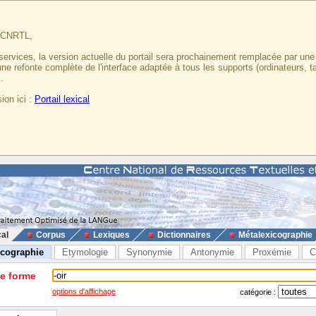
u CNRTL,
services, la version actuelle du portail sera prochainement remplacée par un
 une refonte complète de l'interface adaptée à tous les supports (ordinateurs, t
.
ion ici :
Portail lexical
cal
Corpus
Lexiques
Dictionnaires
Métalexicographie
icographie
Etymologie
Synonymie
Antonymie
Proxémie
C
ne forme
options d'affichage
catégorie :